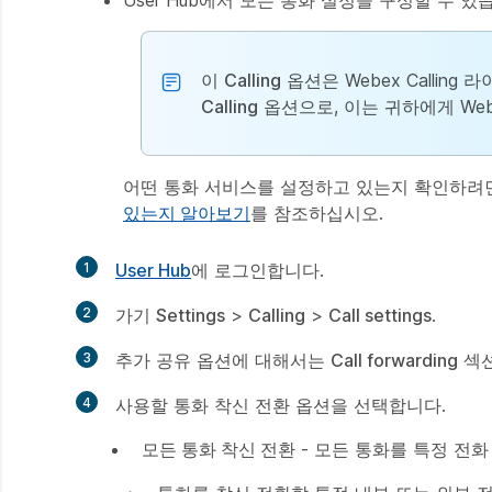
User Hub에서 모든 통화 설정을 구성할 수 있
이
Calling
옵션은 Webex Calli
Calling
옵션으로, 이는 귀하에게 Webe
어떤 통화 서비스를 설정하고 있는지 확인하려면
있는지 알아보기
를 참조하십시오.
1
User Hub
에 로그인합니다.
만
들
2
가기
Settings
>
Calling
>
Call settings
.
기
만
들
3
추가 공유 옵션에 대해서는
Call forwarding
섹션
기
만
들
4
사용할 통화 착신 전환 옵션을 선택합니다.
기
만
들
모든 통화 착신 전환
- 모든 통화를 특정 전화
기