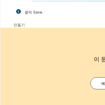
5
클릭
Save
.
만
들
만들기
기
이 
예