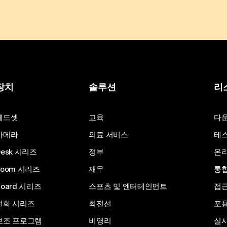
장치
솔루션
리
헤드셋
교육
다
카메라
의료 서비스
테스
Desk 시리즈
정부
온라
Room 시리즈
재무
통
Board 시리즈
스포츠 및 엔터테인먼트
접
전화 시리즈
최전선
포
보조 프로그램
비영리
실시