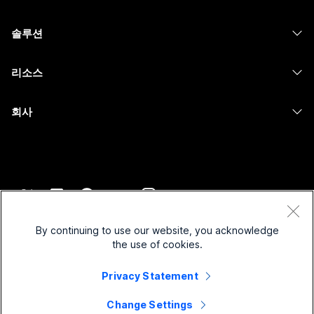
Calling
헤드셋
Calling
솔루션
Meetings
카메라
메시징
교육
메시징
리소스
Desk 시리즈
화면 공유
의료 서비스
Slido
다운로드
Room 시리즈
회사
정부
Webinars
테스트 미팅 참여하기
Board 시리즈
Cisco
재무
이벤트
온라인 학습
전화 시리즈
지원 연락처
스포츠 및 엔터테인먼트
Contact Center
통합
보조 프로그램
영업팀에 문의
최전선
CPaaS
접근성
약관 및 조건
Webex Blog
비영리
보안
By continuing to use our website, you acknowledge
포용성
개인 정보 보호 정책
the use of cookies.
Webex 사고적 리더십
스타트업
Control Hub
쿠키
실시간 및 주문형 웨비나
Webex Merch 스토어
Privacy Statement
등록 상표
하이브리드 작업
Webex 커뮤니티
©
2026
Cisco 및/또는 관련 제휴. All rights reserved.
경력
Change Settings