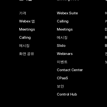
가격
Webex Suite
Webex 앱
Calling
Meetings
Meetings
Calling
메시징
메시징
Slido
화면 공유
Webinars
이벤트
Contact Center
CPaaS
보안
Control Hub