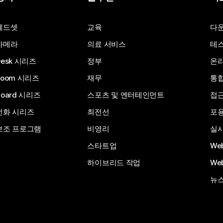
질문 제출
헤드셋
교육
다
카메라
의료 서비스
테스
Desk 시리즈
정부
온라
Room 시리즈
재무
통
Board 시리즈
스포츠 및 엔터테인먼트
접
전화 시리즈
최전선
포
보조 프로그램
비영리
실시
스타트업
We
하이브리드 작업
We
뉴스