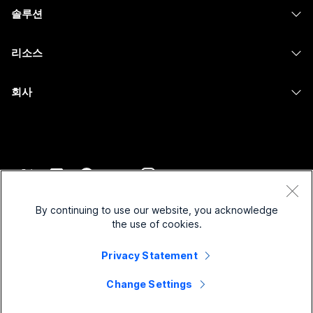
헤드셋
Calling
솔루션
Meetings
카메라
메시징
교육
메시징
리소스
Desk 시리즈
화면 공유
의료 서비스
Slido
다운로드
Room 시리즈
회사
정부
Webinars
테스트 미팅 참여하기
Board 시리즈
Cisco
재무
이벤트
온라인 학습
전화 시리즈
지원 연락처
스포츠 및 엔터테인먼트
Contact Center
통합
보조 프로그램
영업팀에 문의
최전선
CPaaS
접근성
약관 및 조건
Webex Blog
비영리
보안
By continuing to use our website, you acknowledge
포용성
개인 정보 보호 정책
the use of cookies.
Webex 사고적 리더십
스타트업
Control Hub
쿠키
실시간 및 주문형 웨비나
Privacy Statement
Webex Merch 스토어
등록 상표
하이브리드 작업
Webex 커뮤니티
©
2026
Cisco 및/또는 관련 제휴. All rights reserved.
경력
Change Settings
Webex 개발자