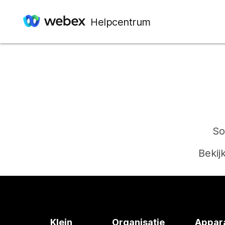
Helpcentrum
So
Bekij
Klein
Organisatie
Appar