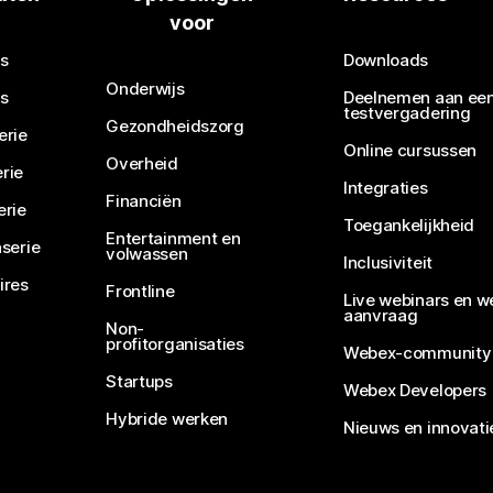
voor
Een vraag verzenden
s
Downloads
Onderwijs
s
Deelnemen aan ee
testvergadering
Gezondheidszorg
erie
Online cursussen
Overheid
rie
Integraties
Financiën
erie
Toegankelijkheid
Entertainment en
serie
volwassen
Inclusiviteit
ires
Frontline
Live webinars en w
aanvraag
Non-
profitorganisaties
Webex-community
Startups
Webex Developers
Hybride werken
Nieuws en innovati