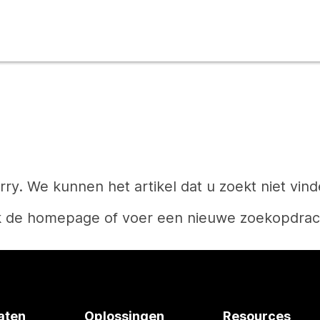
rry. We kunnen het artikel dat u zoekt niet vind
k de homepage of voer een nieuwe zoekopdrach
Start
aten
Oplossingen
Resources
Hebt u een antwoord nodig?