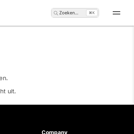
Zoeken
...
⌘K
en.
t uit.
Company