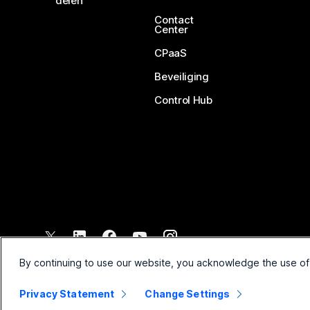
delen
Contact
Center
CPaaS
Beveiliging
Control Hub
©
2026
Cisco en/of de dochterondernemingen. Alle rechten voo
By continuing to use our website, you acknowledge the use of
Privacy Statement
Change Settings