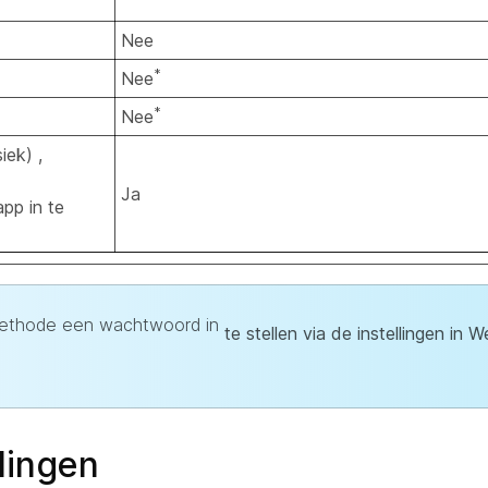
Nee
*
Nee
*
Nee
iek) ,
Ja
pp in te
methode een wachtwoord in
te stellen via de instellingen in
lingen