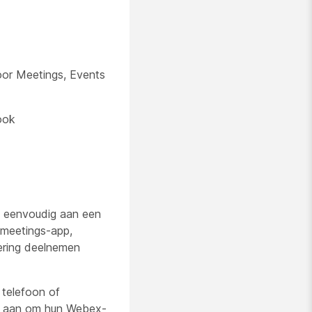
or Meetings, Events
ook
d eenvoudig aan een
 meetings-app,
ering deelnemen
 telefoon of
kt aan om hun Webex-