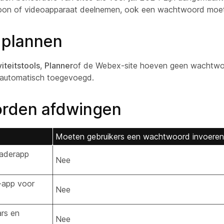
lefoon of videoapparaat deelnemen, ook een wachtwoord moe
 plannen
iteitstools
,
Planner
of de Webex-site hoeven geen wachtwo
 automatisch toegevoegd.
orden afdwingen
Moeten gebruikers een wachtwoord invoeren
gaderapp
Nee
-app voor
Nee
ars en
Nee