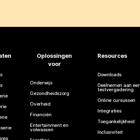
aten
Oplossingen
Resources
voor
s
Downloads
Onderwijs
s
Deelnemen aan ee
testvergadering
Gezondheidszorg
erie
Online cursussen
Overheid
rie
Integraties
Financiën
erie
Toegankelijkheid
Entertainment en
serie
volwassen
Inclusiviteit
ires