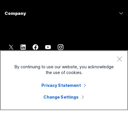
Gezondheidszorg
Slido
Downloads
Room-serie
Company
Overheid
Webinars
Deelnemen aan een testvergadering
Board-serie
Cisco
Financiën
Events
Online cursussen
Telefoonserie
Neem contact op met ondersteuning
Entertainment en volwassen
Contact Center
Integraties
Accessoires
Neem contact op met de verkoopafdeling
Frontline
CPaaS
Toegankelijkheid
Voorwaarden
Webex Blog
Non-profitorganisaties
Beveiliging
Inclusiviteit
Privacyverklaring
By continuing to use our website, you acknowledge
Webex Thought Leadership
Startups
Control Hub
the use of cookies.
Cookies
Live webinars en webinars op aanvraag
Webex Merch Store
Handelsmerken
Hybride werken
Privacy Statement
Webex-community
©
2026
Cisco en/of de dochterondernemingen. Alle rechten
Carrière
voorbehouden.
Change Settings
Webex Developers
Nieuws en innovaties