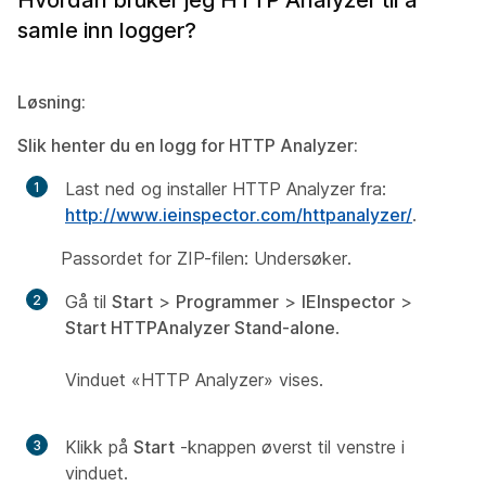
samle inn logger?
Løsning:
Slik henter du en logg for HTTP Analyzer:
Last ned og installer HTTP Analyzer fra:
http://www.ieinspector.com/httpanalyzer/
.
Passordet for ZIP-filen: Undersøker.
Gå til
Start
>
Programmer
>
IEInspector
>
Start
HTTPAnalyzer
Stand-alone
.
Vinduet «HTTP Analyzer» vises.
Klikk på
Start
-knappen øverst til venstre i
vinduet.