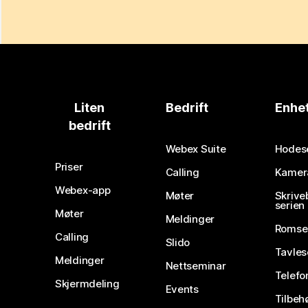
Liten
Bedrift
Enhe
bedrift
Webex Suite
Hodes
Priser
Calling
Kamer
Webex-app
Møter
Skrive
serien
Møter
Meldinger
Romse
Calling
Slido
Tavles
Meldinger
Nettseminar
Telefo
Skjermdeling
Events
Tilbeh