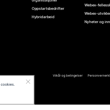
organisasjoner
Webex-felless
Oppstartsbedrifter
Webex-utvikle
Hybridarbeid
Nyheter og in
Vilkår og betingelser
Personvernerk
 cookies.