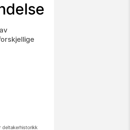
endelse
 av
orskjellige
 deltakerhistorikk