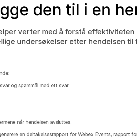
gge den til i en h
lper verter med å forstå effektiviteten
lige undersøkelser etter hendelsen til f
ende:
 svar og spørsmål med ett svar
jermene når hendelsen avsluttes.
 generere en deltakelsesrapport for Webex Events, rapport for