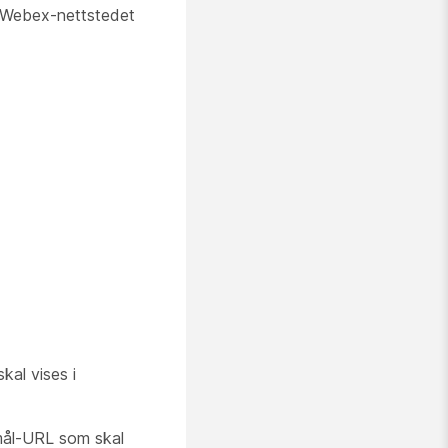
på Webex-nettstedet
kal vises i
mål-URL som skal