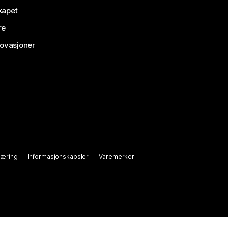
kapet
re
novasjoner
læring
Informasjonskapsler
Varemerker