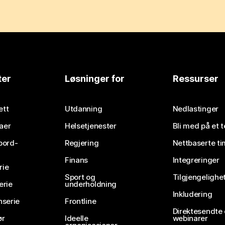
ter
Løsninger for
Ressurser
ett
Utdanning
Nedlastinger
aer
Helsetjenester
Bli med på et 
bord-
Regjering
Nettbaserte ti
Finans
Integreringer
rie
Sport og
Tilgjengelighe
erie
underholdning
Inkludering
nserie
Frontline
Direktesendte
ør
Ideelle
webinarer