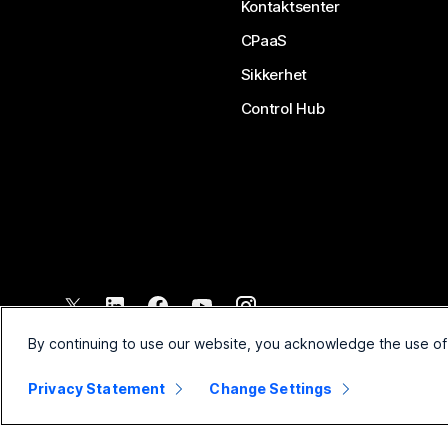
Kontaktsenter
CPaaS
Sikkerhet
Control Hub
©
2026
Cisco og/eller tilknyttede selskaper. Med enerett.
By continuing to use our website, you acknowledge the use of
Privacy Statement
Change Settings