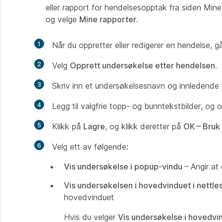
eller rapport for hendelsesopptak fra siden Min
og velge
Mine rapporter
.
1
Når du oppretter eller redigerer en hendelse, gå
2
Velg
Opprett undersøkelse etter hendelsen
.
3
Skriv inn et undersøkelsesnavn og innledende 
4
Legg til valgfrie topp- og bunntekstbilder, og 
5
Klikk på
Lagre
, og klikk deretter på
OK – Bruk
6
Velg ett av følgende:
Vis undersøkelse i popup-vindu
– Angir at
Vis undersøkelsen i hovedvinduet i nettle
hovedvinduet
Hvis du velger
Vis undersøkelse i hovedvin