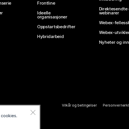
nserie
Frontline
Direktesendte
ør
Ideelle
webinarer
organisasjoner
Webex-felless
Oppstartsbedrifter
Webex-utvikle
Hybridarbeid
Nyheter og in
Vilkår og betingelser
Personvernerk
 cookies.