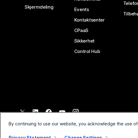
Telefo
Skjermdeling
Events
Tilbeh
Kontaktsenter
CPaaS
Sikkerhet
Control Hub
©
2026
Cisco og/eller tilknyttede selskaper. Med enerett.
By continuing to use our website, you acknowledge the use of
Privacy Statement
Change Settings