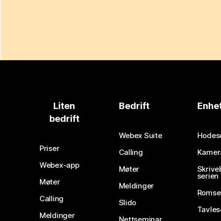
Liten
Bedrift
Enhe
bedrift
Webex Suite
Hodes
Priser
Calling
Kamer
Webex-app
Møter
Skrive
serien
Møter
Meldinger
Romse
Calling
Slido
Tavles
Meldinger
Nettseminar