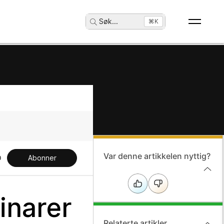
Søk
...
⌘K
Var denne artikkelen nyttig?
Abonner
inarer
Relaterte artikler