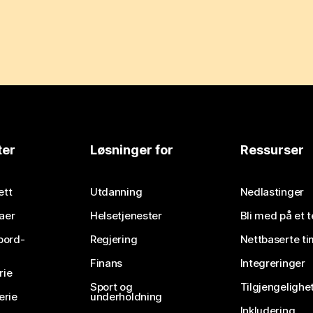
ter
Løsninger for
Ressurser
ett
Utdanning
Nedlastinger
aer
Helsetjenester
Bli med på et 
bord-
Regjering
Nettbaserte ti
Finans
Integreringer
rie
Sport og
Tilgjengelighe
erie
underholdning
Inkludering