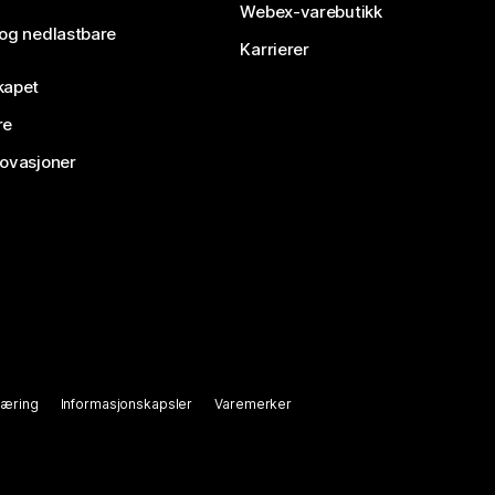
Webex-varebutikk
 og nedlastbare
Karrierer
kapet
re
novasjoner
læring
Informasjonskapsler
Varemerker