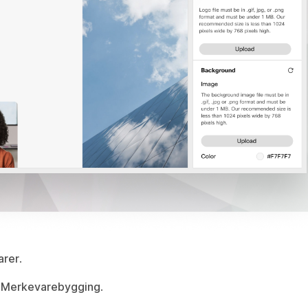
arer
.
r
Merkevarebygging
.