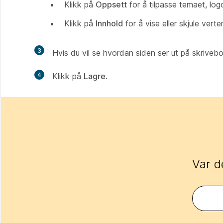
Klikk på
Oppsett
for å tilpasse temaet, lo
Klikk på
Innhold
for å vise eller skjule verte
3
Hvis du vil se hvordan siden ser ut på skrivebo
4
Klikk på
Lagre
.
Var d