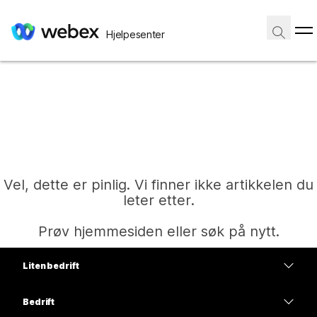
Hjelpesenter
Vel, dette er pinlig. Vi finner ikke artikkelen du
leter etter.
Prøv hjemmesiden eller søk på nytt.
Liten bedrift
Hjem
Priser
Bedrift