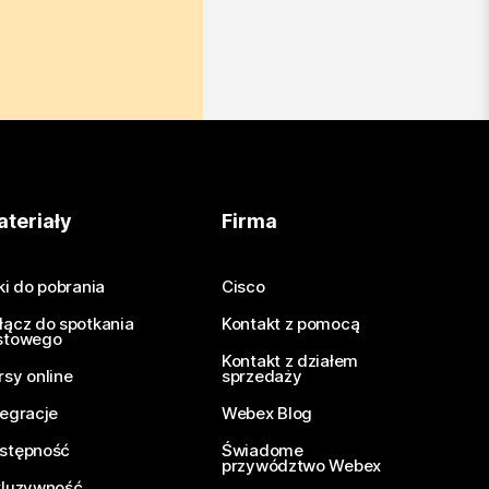
teriały
Firma
iki do pobrania
Cisco
łącz do spotkania
Kontakt z pomocą
stowego
Kontakt z działem
rsy online
sprzedaży
tegracje
Webex Blog
stępność
Świadome
przywództwo Webex
kluzywność