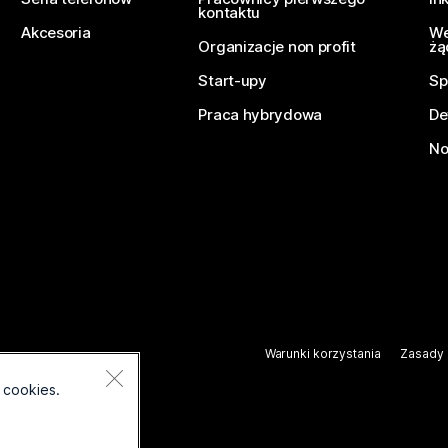
kontaktu
Akcesoria
We
Organizacje non profit
żą
Start-upy
Sp
Praca hybrydowa
De
No
Warunki korzystania
Zasady 
.
 cookies.