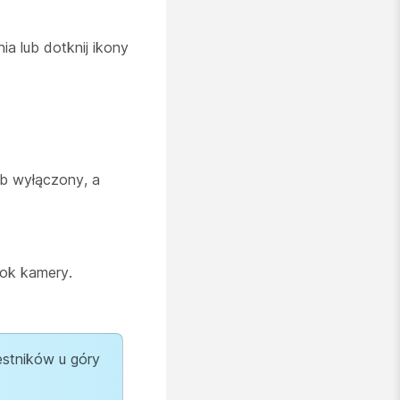
 lub dotknij ikony
b wyłączony, a
dok kamery.
stników u góry