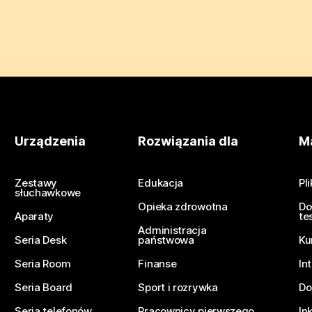
Urządzenia
Rozwiązania dla
Ma
Zestawy
Edukacja
Pl
słuchawkowe
Opieka zdrowotna
Do
Aparaty
te
Administracja
Seria Desk
państwowa
Ku
Seria Room
Finanse
In
Seria Board
Sport i rozrywka
Do
Seria telefonów
Pracownicy pierwszego
In