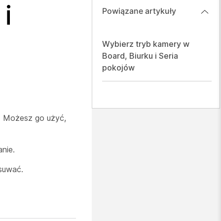
i
Powiązane artykuły
Wybierz tryb kamery w
Board, Biurku i Seria
pokojów
a. Możesz go użyć,
nie.
suwać.