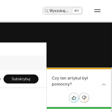
Wyszukaj
...
⌘K
Czy ten artykuł był
Subskrybuj
pomocny?