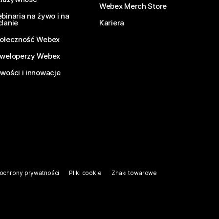
Webex Merch Store
binaria na żywo i na
danie
Kariera
ołeczność Webex
weloperzy Webex
wości i innowacje
ochrony prywatności
Pliki cookie
Znaki towarowe