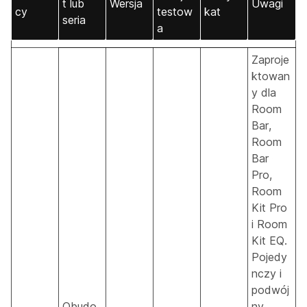
t lub
Wersja
Uwagi
cy
testow
kat
seria
a
Zaproje
ktowan
y dla
Room
Bar,
Room
Bar
Pro,
Room
Kit Pro
i Room
Kit EQ.
Pojedy
nczy i
podwój
Obudo
ny