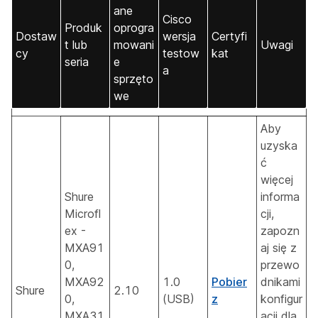
ane
Cisco
Produk
oprogra
Dostaw
wersja
Certyfi
t lub
mowani
Uwagi
cy
testow
kat
seria
e
a
sprzęto
we
Aby
uzyska
ć
więcej
Shure
informa
Microfl
cji,
ex -
zapozn
MXA91
aj się z
0,
przewo
MXA92
1.0
Pobier
dnikami
Shure
2.10
0,
(USB)
z
konfigur
MXA31
acji dla