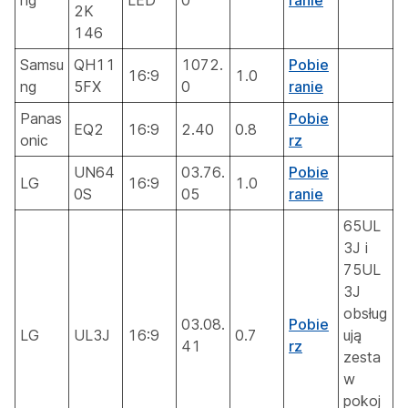
ng
LED
0
ranie
2K
146
Samsu
QH11
1072.
Pobie
16:9
1.0
ng
5FX
0
ranie
Panas
Pobie
EQ2
16:9
2.40
0.8
onic
rz
UN64
03.76.
Pobie
LG
16:9
1.0
0S
05
ranie
65UL
3J i
75UL
3J
obsług
03.08.
Pobie
LG
UL3J
16:9
0.7
ują
41
rz
zesta
w
pokoj