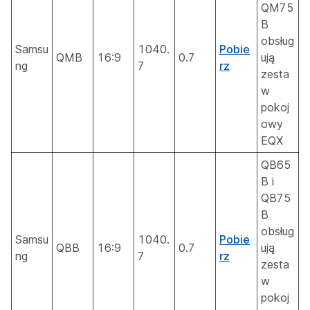
QM75
B
obsług
Samsu
1040.
Pobie
QMB
16:9
0.7
ują
ng
7
rz
zesta
w
pokoj
owy
EQX
QB65
B i
QB75
B
obsług
Samsu
1040.
Pobie
QBB
16:9
0.7
ują
ng
7
rz
zesta
w
pokoj