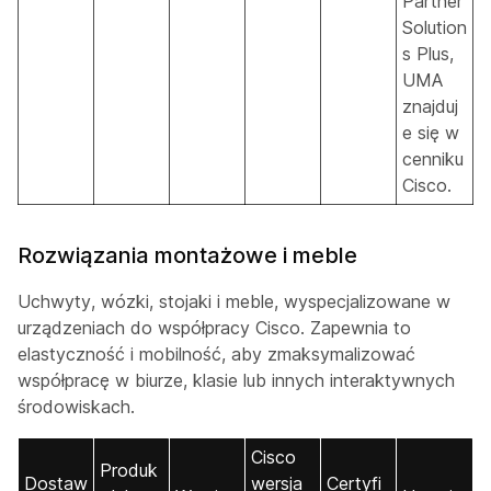
Partner
Solution
s Plus,
UMA
znajduj
e się w
cenniku
Cisco.
Rozwiązania montażowe i meble
Uchwyty, wózki, stojaki i meble, wyspecjalizowane w
urządzeniach do współpracy Cisco. Zapewnia to
elastyczność i mobilność, aby zmaksymalizować
współpracę w biurze, klasie lub innych interaktywnych
środowiskach.
Cisco
Produk
Dostaw
wersja
Certyfi