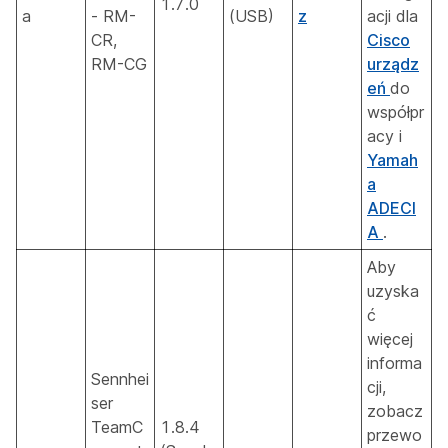
1.7.0
a
- RM-
(USB)
z
acji dla
CR,
Cisco
RM-CG
urządz
eń
do
współpr
acy i
Yamah
a
ADECI
A
.
Aby
uzyska
ć
więcej
informa
Sennhei
cji,
ser
zobacz
TeamC
1.8.4
przewo