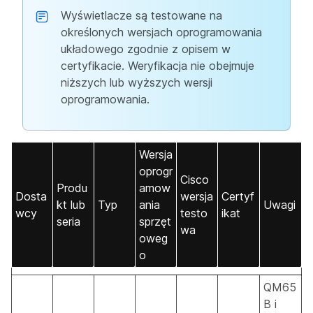
Wyświetlacze są testowane na
określonych wersjach oprogramowania
układowego zgodnie z opisem w
certyfikacie. Weryfikacja nie obejmuje
niższych lub wyższych wersji
oprogramowania.
Wersja
oprogr
Cisco
Produ
amow
Dosta
wersja
Certyf
kt lub
Typ
ania
Uwagi
wcy
testo
ikat
seria
sprzęt
wa
oweg
o
QM65
B i