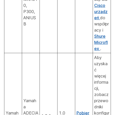
0,
Cisco
P300,
urządz
ANIUS
eń
do
B
współpr
acy i
Shure
Microfl
ex
.
Aby
uzyska
ć
więcej
informa
cji,
zobacz
Yamah
przewo
a
dniki
Yamah
ADECIA
1.0
Pobier
konfigur