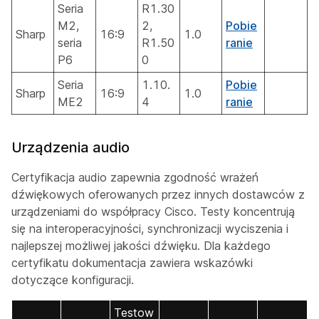
Seria
R1.30
M2,
2,
Pobie
Sharp
16:9
1.0
seria
R1.50
ranie
P6
0
Seria
1.10.
Pobie
Sharp
16:9
1.0
ME2
4
ranie
Urządzenia audio
Certyfikacja audio zapewnia zgodność wrażeń
dźwiękowych oferowanych przez innych dostawców z
urządzeniami do współpracy Cisco. Testy koncentrują
się na interoperacyjności, synchronizacji wyciszenia i
najlepszej możliwej jakości dźwięku. Dla każdego
certyfikatu dokumentacja zawiera wskazówki
dotyczące konfiguracji.
Testow