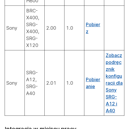
H800
BRC-
X400,
SRG-
Pobier
Sony
2.00
1.0
X400,
z
SRG-
X120
Zobacz
podręc
znik
SRG-
konfigu
A12,
Pobier
Sony
2.01
1.0
racji dla
SRG-
anie
Sony
A40
SRG-
A12 i
A40