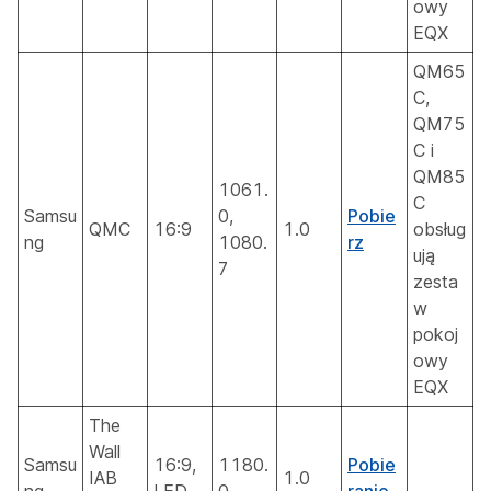
owy
EQX
QM65
C,
QM75
C i
QM85
1061.
C
Samsu
0,
Pobie
QMC
16:9
1.0
obsług
ng
1080.
rz
ują
7
zesta
w
pokoj
owy
EQX
The
Wall
Samsu
16:9,
1180.
Pobie
IAB
1.0