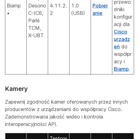
przewo
Biamp
Desono
4.11.2.
1.0
Pobier
dniki
•
C-IC6,
2
(USB)
anie
konfigur
Parlé
acji dla
TCM,
Cisco
X-UBT
urządz
eń
do
współpr
acy i
Biamp
.
Kamery
Zapewnij zgodność kamer oferowanych przez innych
producentów z urządzeniami do współpracy Cisco.
Zademonstrowana jakość wideo i kontrola
interoperacyjności API.
Testow