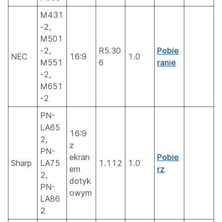
M431
-2,
M501
-2,
R5.30
Pobie
NEC
16:9
1.0
M551
6
ranie
-2,
M651
-2
PN-
LA65
16:9
2,
z
PN-
ekran
Pobie
Sharp
LA75
1.112
1.0
em
rz
2,
dotyk
PN-
owym
LA86
2