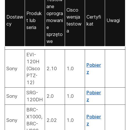
ane
Cisco
Produk
oprogra
Dostaw
wersja
Certyfi
t lub
mowani
Uwagi
cy
testow
kat
seria
e
a
sprzęto
we
EVI-
120H
Pobier
Sony
(Cisco
2.10
1.0
z
PTZ-
12)
SRG-
Pobier
Sony
2.0
1.0
120DH
z
BRC-
X1000,
Pobier
Sony
2.02
1.0
BRC-
z