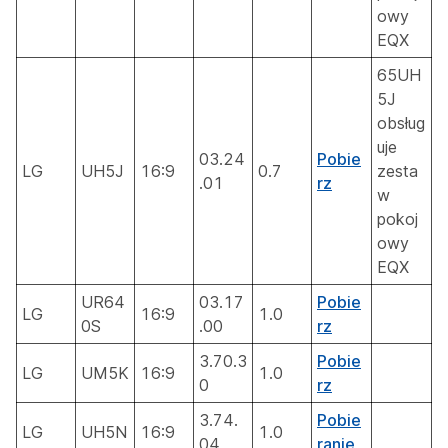
owy
EQX
65UH
5J
obsług
uje
03.24
Pobie
LG
UH5J
16:9
0.7
zesta
.01
rz
w
pokoj
owy
EQX
UR64
03.17
Pobie
LG
16:9
1.0
0S
.00
rz
3.70.3
Pobie
LG
UM5K
16:9
1.0
0
rz
3.74.
Pobie
LG
UH5N
16:9
1.0
04
ranie