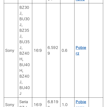
BZ30
J,
BU30
J,
BZ35
J,
BU35
J,
6.592
Pobie
Sony
16:9
0.6
BZ40
9
rz
H,
BU40
H,
BZ40
J,
BU40
J
Seria
6.819
Pobie
Sony
16:9
1.0