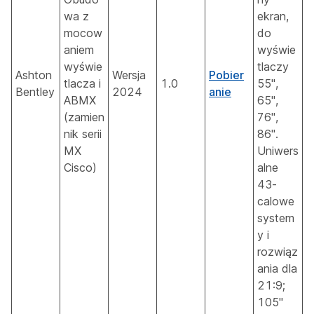
wa z
ekran,
mocow
do
aniem
wyświe
wyświe
tlaczy
Ashton
Wersja
Pobier
tlacza i
1.0
55",
Bentley
2024
anie
ABMX
65",
(zamien
76",
nik serii
86".
MX
Uniwers
Cisco)
alne
43-
calowe
system
y i
rozwiąz
ania dla
21:9;
105"