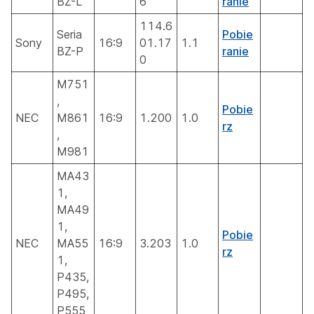
BZ-L
6
ranie
114.6
Seria
Pobie
Sony
16:9
01.17
1.1
BZ-P
ranie
0
M751
,
Pobie
NEC
M861
16:9
1.200
1.0
rz
,
M981
MA43
1,
MA49
1,
Pobie
NEC
MA55
16:9
3.203
1.0
rz
1,
P435,
P495,
P555