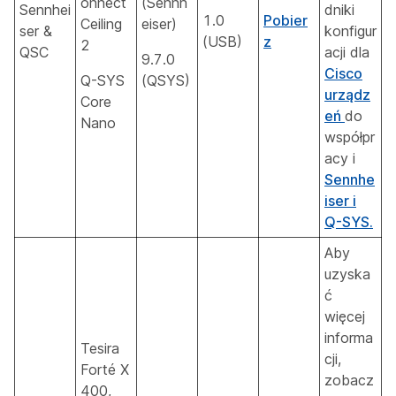
onnect
(Sennh
Sennhei
dniki
1.0
Pobier
Ceiling
eiser)
ser &
konfigur
(USB)
z
2
QSC
acji dla
9.7.0
Cisco
Q-SYS
(QSYS)
urządz
Core
eń
do
Nano
współpr
acy i
Sennhe
iser i
Q-SYS.
Aby
uzyska
ć
więcej
informa
Tesira
cji,
Forté X
zobacz
400,