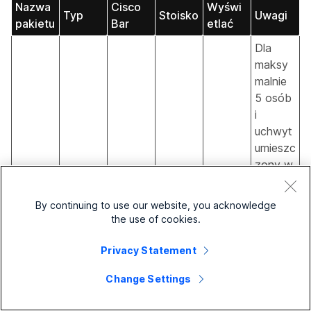
Nazwa
Cisco
Wyświ
Typ
Stoisko
Uwagi
pakietu
Bar
etlać
Dla
maksy
malnie
5 osób
i
uchwyt
umieszc
zony w
odległo
ści
By continuing to use our website, you acknowledge
Instalac
50cm
the use of cookies.
ja
od
Stojak
ekspres
stołu.
Privacy Statement
podłog
owa:
Samsun
Dostęp
Cisco
owy
Change Settings
Room
Małe
g QMC
ny w
Room
Ashton
Bar,
pokoje
Series
dwóch
Bar
Bentley