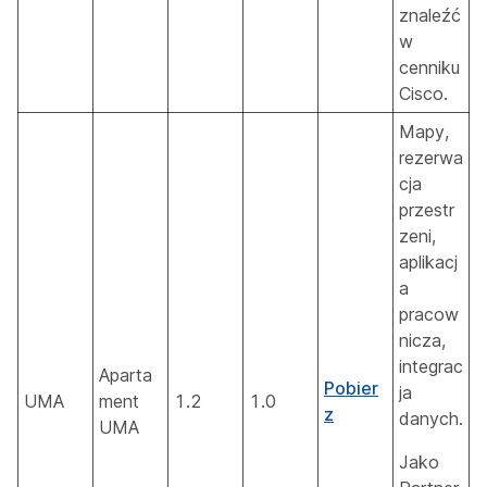
znaleźć
w
cenniku
Cisco.
Mapy,
rezerwa
cja
przestr
zeni,
aplikacj
a
pracow
nicza,
integrac
Aparta
Pobier
ja
UMA
ment
1.2
1.0
z
danych.
UMA
Jako