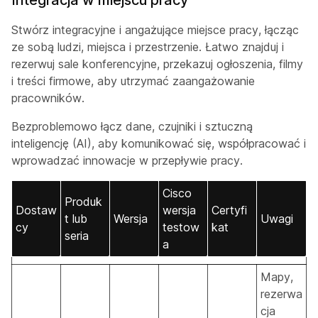
Integracja w miejscu pracy
Stwórz integracyjne i angażujące miejsce pracy, łącząc
ze sobą ludzi, miejsca i przestrzenie. Łatwo znajduj i
rezerwuj sale konferencyjne, przekazuj ogłoszenia, filmy
i treści firmowe, aby utrzymać zaangażowanie
pracowników.
Bezproblemowo łącz dane, czujniki i sztuczną
inteligencję (AI), aby komunikować się, współpracować i
wprowadzać innowacje w przepływie pracy.
Cisco
Produk
Dostaw
wersja
Certyfi
t lub
Wersja
Uwagi
cy
testow
kat
seria
a
Mapy,
rezerwa
cja