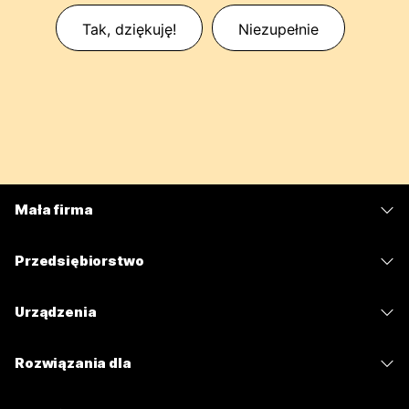
Tak, dziękuję!
Niezupełnie
Mała firma
Cennik
Przedsiębiorstwo
Aplikacja Webex
Webex Suite
Urządzenia
Meetings
Calling
Zestawy słuchawkowe
Calling
Rozwiązania dla
Meetings
Aparaty
Wiadomości
Edukacja
Wiadomości