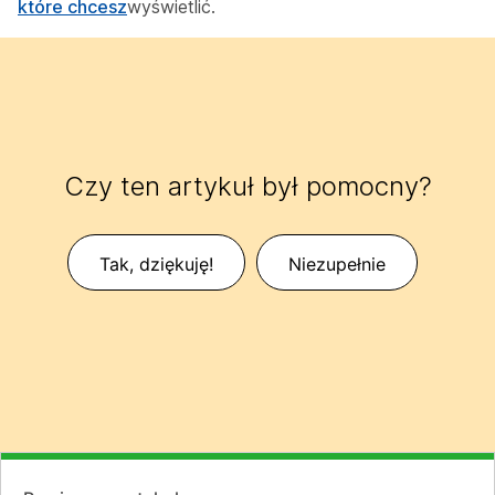
które chcesz
wyświetlić.
Czy ten artykuł był pomocny?
Tak, dziękuję!
Niezupełnie