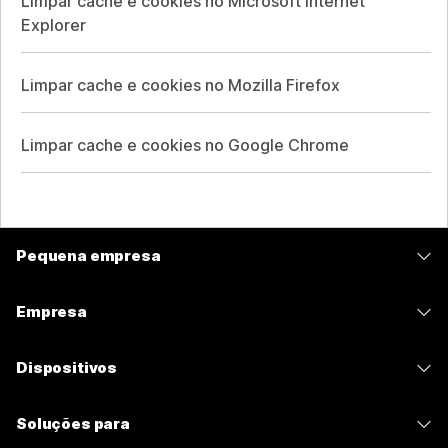
Limpar cache e cookies no Microsoft Internet
Explorer
Limpar cache e cookies no Mozilla Firefox
Limpar cache e cookies no Google Chrome
Pequena empresa
Preços
Empresa
Aplicativo Webex
Webex Suite
Dispositivos
Meetings
Calling
Fones de ouvido
Calling
Soluções para
Meetings
Câmeras