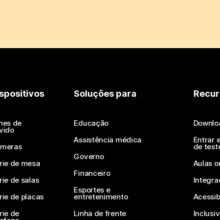
spositivos
Soluções para
Recur
nes de
Educação
Downlo
vido
Assistência médica
Entrar 
meras
de test
Governo
rie de mesa
Aulas o
Financeiro
rie de salas
Integra
Esportes e
rie de placas
entretenimento
Acessib
rie de
Linha de frente
Inclusi