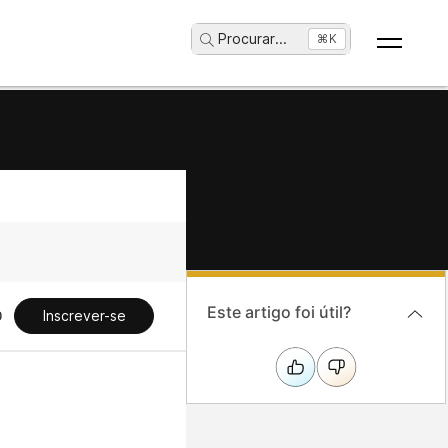
Procurar
...
⌘K
Este artigo foi útil?
Inscrever-se