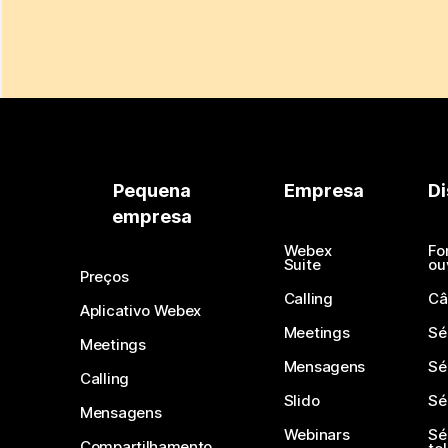
Pequena
Empresa
Di
empresa
Webex
Fo
Suite
ou
Preços
Calling
Câ
Aplicativo Webex
Meetings
Sé
Meetings
Mensagens
Sé
Calling
Slido
Sé
Mensagens
Webinars
Sé
Compartilhamento