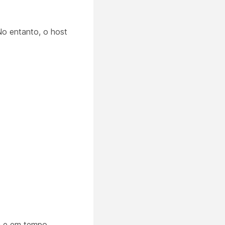
No entanto, o host
00 e em tempo