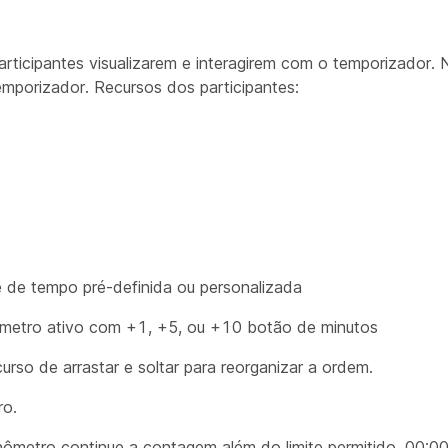
rticipantes visualizarem e interagirem com o temporizador. 
emporizador. Recursos dos participantes:
e de tempo pré-definida ou personalizada
metro ativo com +1, +5, ou +10 botão de minutos
rso de arrastar e soltar para reorganizar a ordem.
ro.
onômetro continue a contagem além do limite permitido. 00: