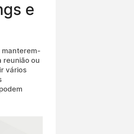
ngs e
 a manterem-
 reunião ou
r vários
s
m podem