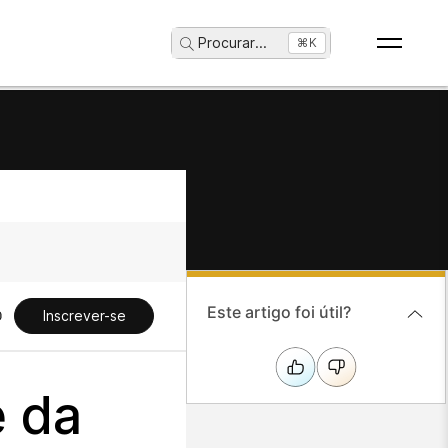
Procurar
...
⌘K
Este artigo foi útil?
Inscrever-se
e da