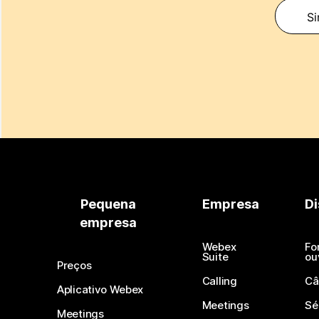
Si
Pequena
Empresa
Di
empresa
Webex
Fo
Suite
ou
Preços
Calling
Câ
Aplicativo Webex
Meetings
Sé
Meetings