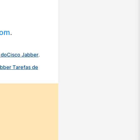
com
.
o doCisco Jabber
.
abber Tarefas de