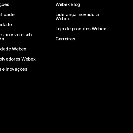
ções
Webex Blog
ilidade
Liderança inovadora
Webex
vidade
Loja de produtos Webex
s ao vivo e sob
da
Carreiras
dade Webex
olvedores Webex
s e inovações