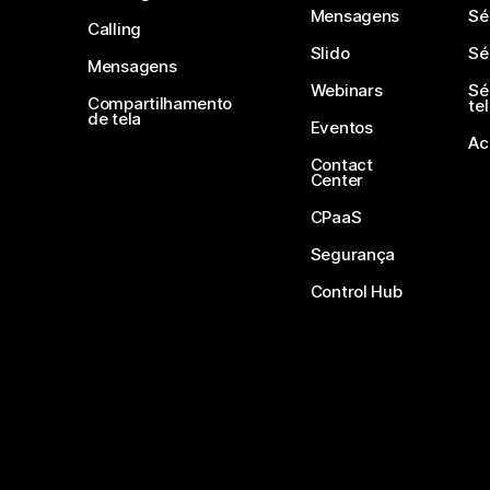
Mensagens
Sé
Calling
Slido
Sé
Mensagens
Webinars
Sé
Compartilhamento
te
de tela
Eventos
Ac
Contact
Center
CPaaS
Segurança
Control Hub