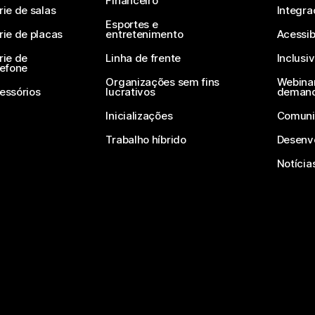
Financeiro
rie de salas
Integra
Esportes e
rie de placas
entretenimento
Acessib
rie de
Linha de frente
Inclusi
lefone
Organizações sem fins
Webinar
essórios
lucrativos
deman
Inicializações
Comuni
Trabalho híbrido
Desenv
Notícia