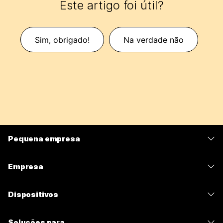
Este artigo foi útil?
Sim, obrigado!
Na verdade não
Pequena empresa
Preços
Empresa
Aplicativo Webex
Webex Suite
Dispositivos
Meetings
Calling
Fones de ouvido
Calling
Soluções para