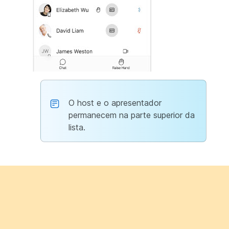
O host e o apresentador
permanecem na parte superior da
lista.