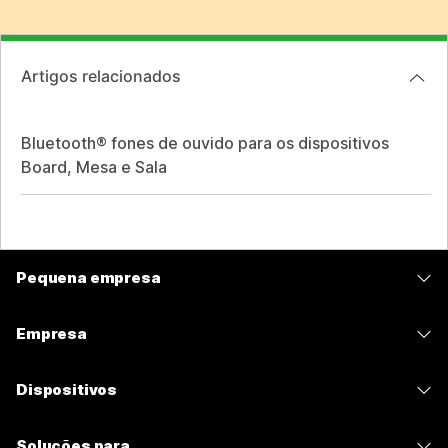
Artigos relacionados
Bluetooth® fones de ouvido para os dispositivos
Board, Mesa e Sala
Pequena empresa
Preços
Empresa
Aplicativo Webex
Webex Suite
Dispositivos
Meetings
Calling
Fones de ouvido
Calling
Soluções para