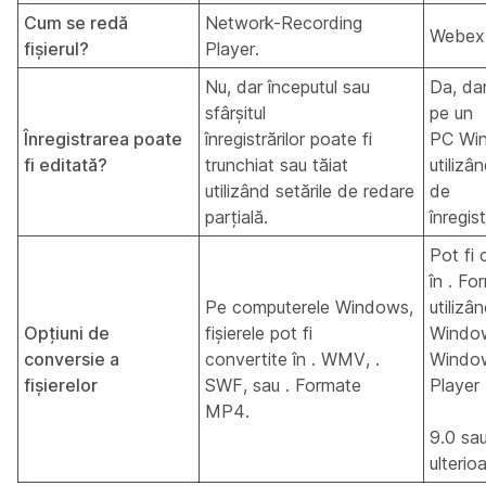
Cum se redă
Network-Recording
Webex 
fișierul?
Player.
Nu, dar începutul sau
Da, da
sfârșitul
pe un
Înregistrarea poate
înregistrărilor poate fi
PC Wi
fi editată?
trunchiat sau tăiat
utilizâ
utilizând setările de redare
de
parțială.
înregist
Pot fi 
în . F
Pe computerele Windows,
utilizâ
Opțiuni de
fișierele pot fi
Windo
conversie a
convertite în . WMV, .
Windo
fișierelor
SWF, sau . Formate
Player
MP4.
9.0 sa
ulterio