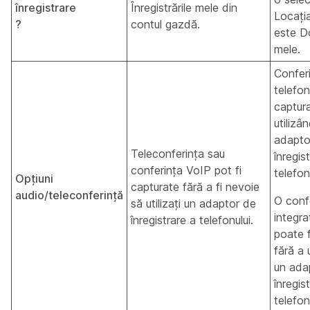
înregistrare
Înregistrările mele din
Locația
?
contul gazdă.
este D
mele.
Confer
telefon
captur
utilizâ
adapto
Teleconferința sau
înregis
conferința VoIP pot fi
telefonu
Opțiuni
capturate fără a fi nevoie
audio/teleconferință
O conf
să utilizați un adaptor de
integra
înregistrare a telefonului.
poate f
fără a u
un ada
înregis
telefonu