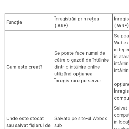
Înregistrări
prin rețea
Înregis
Funcție
(.ARF)
(.WRF)
Se poa
Webex
indepe
Se poate face numai de
în afar
către o gazdă de întâlnire
întâlnir
Cum este creat?
dintr-o întâlnire online
întâlnir
utilizând
opțiunea
Înregistrare pe
server.
opțiun
Înregi
compu
Salvat
comput
Unde este stocat
Salvate pe site-ul Webex
în loca
sau salvat fișierul de
sub
o selec