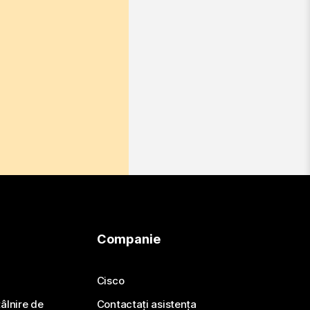
Companie
Cisco
ntâlnire de
Contactați asistența