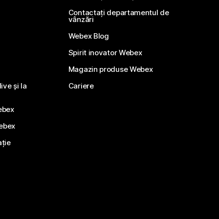
Contactați departamentul de
vânzări
Webex Blog
Spirit inovator Webex
Magazin produse Webex
ve și la
Cariere
ebex
Webex
ație