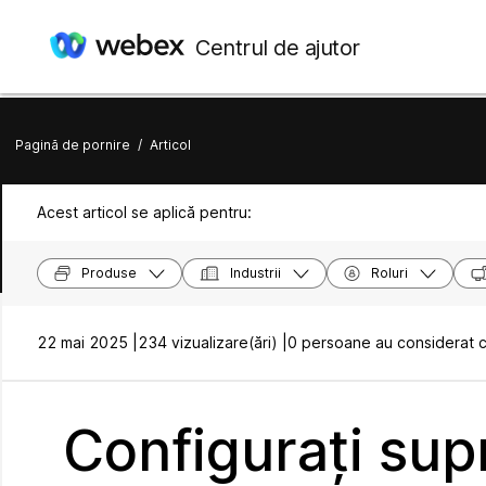
Centrul de ajutor
Pagină de pornire
/
Articol
Acest articol se aplică pentru:
Produse
Industrii
Roluri
22 mai 2025 |
234 vizualizare(ări) |
0 persoane au considerat că
Configurați sup