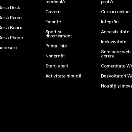
medicală
probă
Seria Desk
Guvern
Cursuri online
Seria Room
Finanțe
Integrări
Seria Board
Sport și
Accesibilitate
divertisment
Seria Phone
Incluzivitate
Prima linie
Accesorii
Seminare web li
Nonprofit
cerere
Start-upuri
Comunitate W
Activitate hibridă
Dezvoltatori 
Noutăți și inov