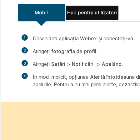
Mobil
Hub pentru utilizatori
1
Deschideți
aplicația Webex
și conectați-vă.
2
Atingeți
fotografia de profil
.
3
Atingeți
Setări
>
Notificări
​ >
Apelând
.
4
În mod implicit, opțiunea
Alertă întotdeauna d
apelurile. Pentru a nu mai primi alerte, dezactiv