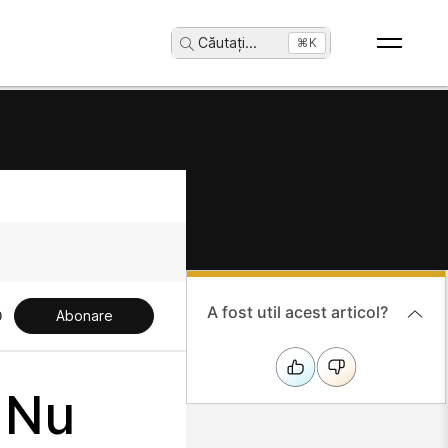
Căutați
...
⌘K
A fost util acest articol?
Abonare
i Nu