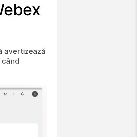
 Webex
ă avertizează
u când