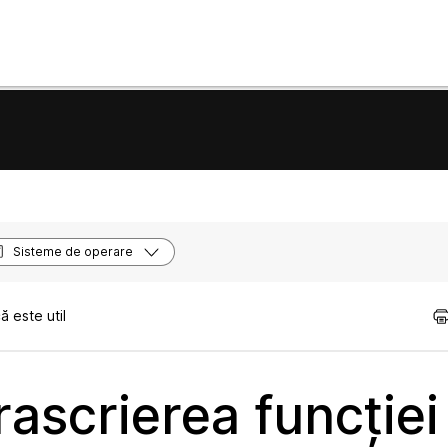
Sisteme de operare
 este util
rascrierea funcție