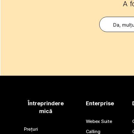
A f
Da, mulț
Întreprindere
Enterprise
mică
Webex Suite
Prețuri
Calling