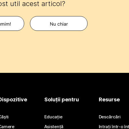
ost util acest articol?
umim!
Nu chiar
Dispozitive
Soluții pentru
Resurse
Căști
Educație
Descărcări
Camere
Asistență
Intrați într-o î