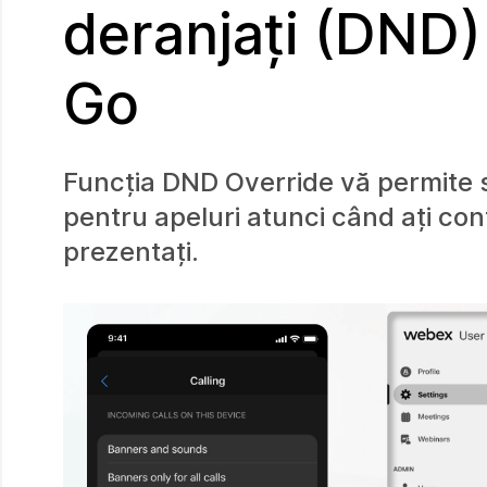
deranjați (DND)
Go
Funcția DND Override vă permite s
pentru apeluri atunci când ați co
prezentați.