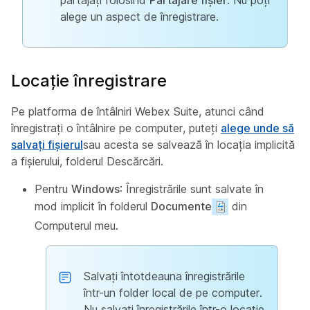
partajați folosind
Partajare fișier
. Nu poți
alege un aspect de înregistrare.
Locație înregistrare
Pe platforma de întâlniri Webex Suite, atunci când
înregistrați o întâlnire pe computer, puteți
alege unde să
salvați fișierul
sau acesta se salvează în locația implicită
a fișierului, folderul Descărcări.
Pentru
Windows
: Înregistrările sunt salvate în
mod implicit în folderul
Documente
din
Computerul meu.
Salvați întotdeauna înregistrările
într-un folder local de pe computer.
Nu salvați înregistrările într-o locație