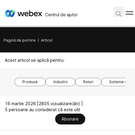
Centrul de ajutor
Pagină de pornire
/
Articol
Acest articol se aplică pentru:
Produse
Industrii
Roluri
Sisteme de o
16 martie 2026 |
2805 vizualizare(ări) |
5 persoane au considerat că este util
Abonare