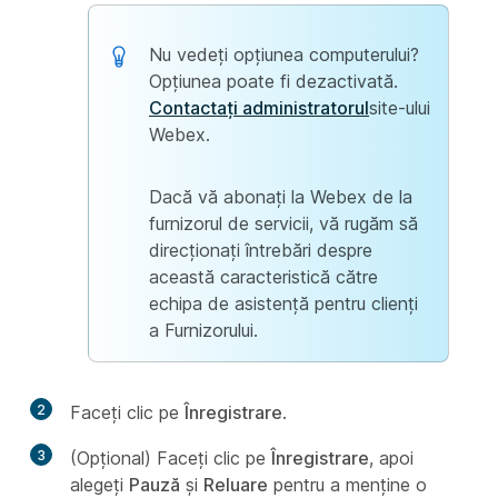
Nu vedeți opțiunea computerului?
Opțiunea poate fi dezactivată.
Contactați administratorul
site-ului
Webex.
Dacă vă abonați la Webex de la
furnizorul de servicii, vă rugăm să
direcționați întrebări despre
această caracteristică către
echipa de asistență pentru clienți
a Furnizorului.
2
Faceţi clic pe
Înregistrare
.
3
(Opțional) Faceți clic pe
Înregistrare
, apoi
alegeți
Pauză
și
Reluare
pentru a menține o