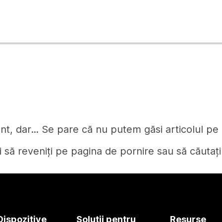
t, dar... Se pare că nu putem găsi articolul pe c
i să reveniți pe pagina de pornire sau să căutați
Pagină de pornire
Dispozitive
Soluții pentru
Resurse
Aveți nevoie de un răspuns?