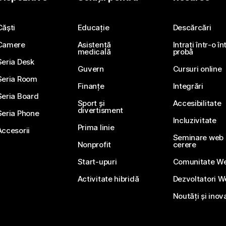
Trimiteți o întrebare
Căști
Educație
Descărcări
Camere
Asistență
Intrați într-o î
medicală
probă
Seria Desk
Guvern
Cursuri online
Seria Room
Finanțe
Integrări
Seria Board
Sport și
Accesibilitate
divertisment
Seria Phone
Incluzivitate
Prima linie
Accesorii
Seminare web li
Nonprofit
cerere
Start-upuri
Comunitate W
Activitate hibridă
Dezvoltatori 
Noutăți și inov