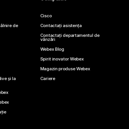
Cisco
ntâlnire de
Contactați asistența
Contactați departamentul de
vânzări
Webex Blog
Spirit inovator Webex
Magazin produse Webex
ve și la
Cariere
ebex
Webex
ație