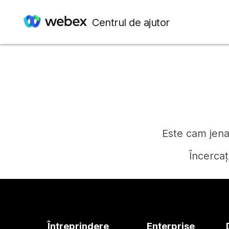
Centrul de ajutor
Este cam jenan
Încercaț
Întreprindere
Enterprise