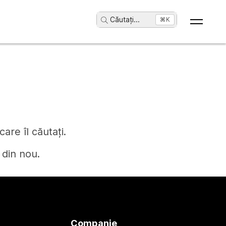
Căutați
...
⌘K
are îl căutați.
 din nou.
Companie