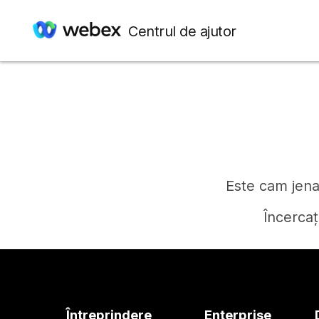
Centrul de ajutor
Este cam jenan
Încercaț
Întreprindere
Enterprise