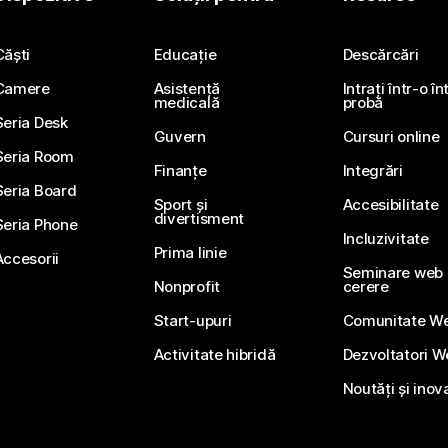
Trimiteți o întrebare
Căști
Educație
Descărcări
Camere
Asistență
Intrați într-o î
medicală
probă
Seria Desk
Guvern
Cursuri online
Seria Room
Finanțe
Integrări
Seria Board
Sport și
Accesibilitate
divertisment
Seria Phone
Incluzivitate
Prima linie
Accesorii
Seminare web li
Nonprofit
cerere
Start-upuri
Comunitate W
Activitate hibridă
Dezvoltatori 
Noutăți și inov