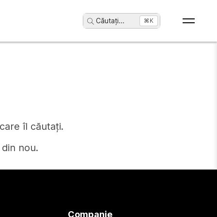
Căutați
...
⌘K
are îl căutați.
 din nou.
Companie