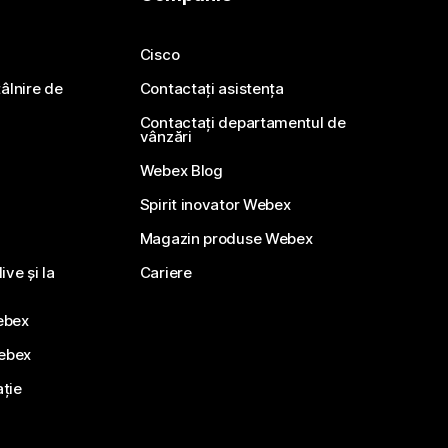
Cisco
ntâlnire de
Contactați asistența
Contactați departamentul de
vânzări
Webex Blog
Spirit inovator Webex
Magazin produse Webex
ve și la
Cariere
ebex
Webex
ație