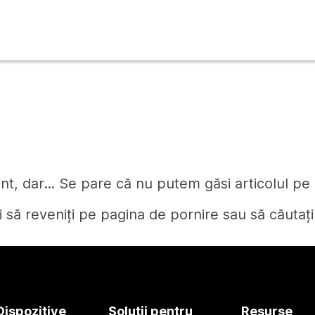
t, dar... Se pare că nu putem găsi articolul pe c
i să reveniți pe pagina de pornire sau să căutați
Pagină de pornire
Dispozitive
Soluții pentru
Resurse
Aveți nevoie de un răspuns?