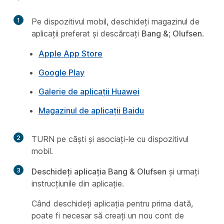
1
Pe dispozitivul mobil, deschideți magazinul de
aplicații preferat și descărcați
Bang &; Olufsen
.
Apple App Store
Google Play
Galerie de aplicații Huawei
Magazinul de aplicații Baidu
2
TURN pe căști și asociați-le cu dispozitivul
mobil.
3
Deschideți aplicația Bang & Olufsen
și urmați
instrucțiunile din aplicație.
Când deschideți aplicația pentru prima dată,
poate fi necesar să creați un nou cont de