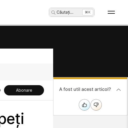
Căutați
...
⌘K
A fost util acest articol?
Abonare
peți