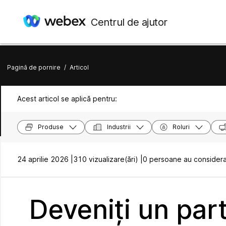
Centrul de ajutor
Pagină de pornire
/
Articol
Acest articol se aplică pentru:
Produse
Industrii
Roluri
24 aprilie 2026 |
310 vizualizare(ări) |
0 persoane au considerat
Deveniți un part