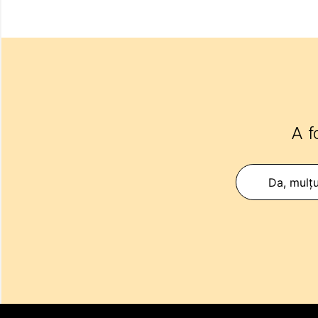
A f
Da, mulț