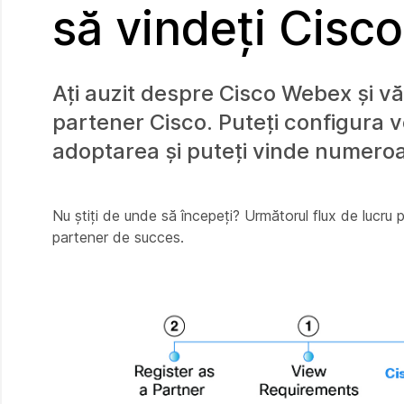
să vindeți Cisc
Ați auzit despre Cisco Webex și vă 
partener Cisco. Puteți configura ve
adoptarea și puteți vinde numeroa
Nu știți de unde să începeți? Următorul flux de lucru p
partener de succes.