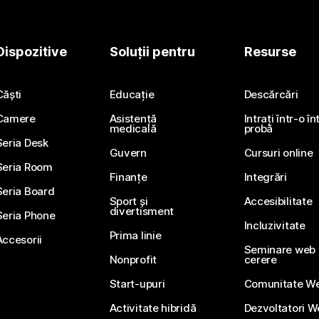
Dispozitive
Soluții pentru
Resurse
Căști
Educație
Descărcări
Camere
Asistență
Intrați într-o î
medicală
probă
Seria Desk
Guvern
Cursuri online
Seria Room
Finanțe
Integrări
Seria Board
Sport și
Accesibilitate
divertisment
Seria Phone
Incluzivitate
Prima linie
Accesorii
Seminare web li
Nonprofit
cerere
Start-upuri
Comunitate W
Activitate hibridă
Dezvoltatori 