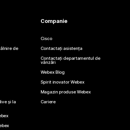
Companie
Cisco
ntâlnire de
Contactați asistența
Contactați departamentul de
vânzări
Webex Blog
Spirit inovator Webex
Magazin produse Webex
ve și la
Cariere
ebex
Webex