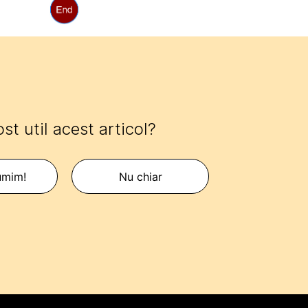
ost util acest articol?
umim!
Nu chiar