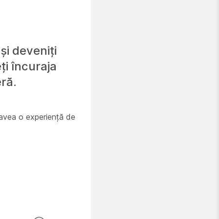
și deveniți
ți încuraja
ră.
 a avea o experiență de