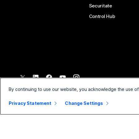
Securitate
Control Hub
©
2026
Cisco și/sau afiliații săi. Toate drepturile rezervate.
By continuing to use our website, you acknowledge the use of
Privacy Statement
Change Settings