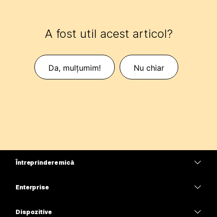
A fost util acest articol?
Da, mulțumim!
Nu chiar
Întreprindere mică
Prețuri
Enterprise
Aplicația Webex
Webex Suite
Dispozitive