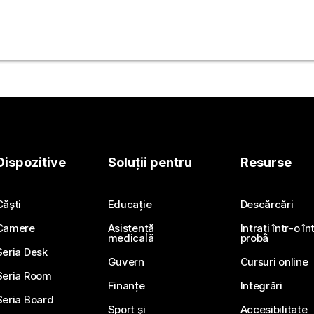
ăutați.
Dispozitive
Soluții pentru
Resurse
Căști
Educație
Descărcări
Camere
Asistență
Intrați într-o î
medicală
probă
Seria Desk
Guvern
Cursuri online
Seria Room
Finanțe
Integrări
Seria Board
Sport și
Accesibilitate