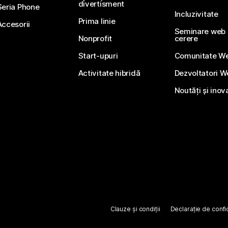
divertisment
Seria Phone
Incluzivitate
Prima linie
Accesorii
Seminare web li
Nonprofit
cerere
Start-upuri
Comunitate W
Activitate hibridă
Dezvoltatori 
Noutăți și inov
Clauze și condiții
Declarație de confid