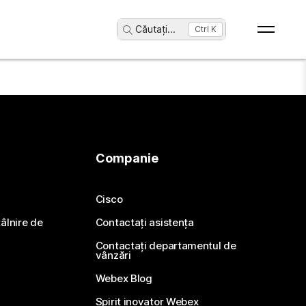
Căutați
...
Ctrl K
Companie
Cisco
ntâlnire de
Contactați asistența
Contactați departamentul de
vânzări
Webex Blog
Spirit inovator Webex