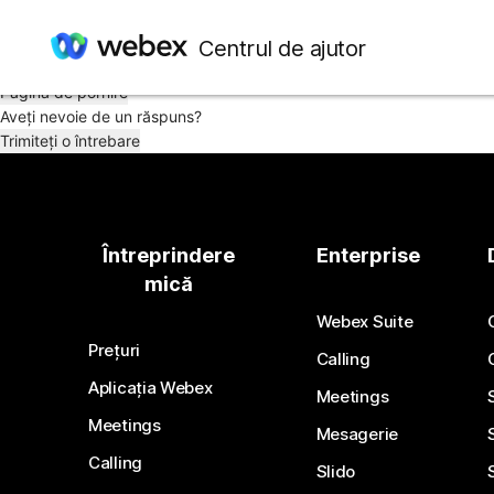
Este cam jenant, dar... Se pare că nu putem găsi articolul pe care îl c
Centrul de ajutor
Încercați să reveniți pe pagina de pornire sau să căutați din nou.
Pagină de pornire
Aveți nevoie de un răspuns?
Trimiteți o întrebare
Întreprindere
Enterprise
mică
Webex Suite
Prețuri
Calling
Aplicația Webex
Meetings
Meetings
Mesagerie
Calling
Slido