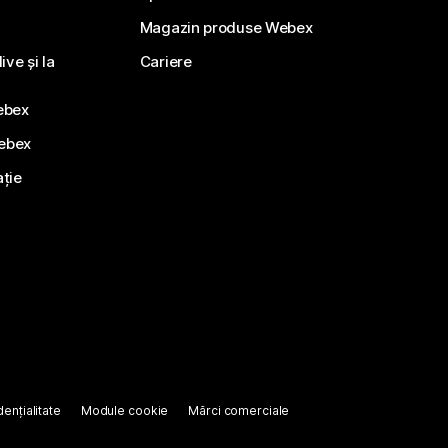
Magazin produse Webex
ve și la
Cariere
ebex
Webex
ație
ențialitate
Module cookie
Mărci comerciale