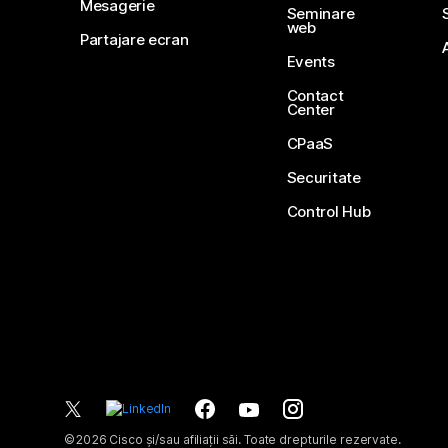
Mesagerie
Seminare
web
Partajare ecran
Events
Contact
Center
CPaaS
Securitate
Control Hub
©
2026
Cisco și/sau afiliații săi. Toate drepturile rezervate.