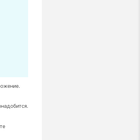
ложение.
онадобится.
те