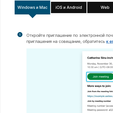
Windows и Mac
iOS и Android
Web
1
Откройте приглашение по электронной по
приглашения на совещание, обратитесь
к е