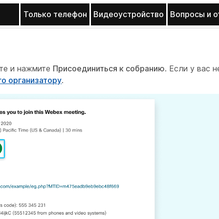
Только телефон
Видеоустройство
Вопросы и 
чте и нажмите
Присоединиться к собранию
. Если у вас н
го организатору
.