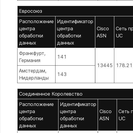
Евросоюз
Расположение
Идентификатор
центра
центра
Cisco
Сеть п
обработки
обработки
ASN
UC
данных
данных
Франкфурт,
141
Германия
13445
178.21
Амстердам,
143
Нидерланды
Соединенное Королевство
Расположение
Идентификатор
центра
центра
Cisco
Сеть 
обработки
обработки
ASN
UC
данных
данных