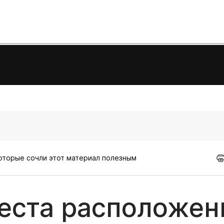
которые сочли этот материал полезным
еста расположен