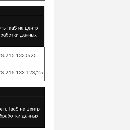
ть IaaS на центр
бработки данных
78.215.133.0/25
78.215.133.128/25
еть IaaS на центр
бработки данных