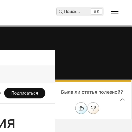
Поиск
...
⌘K
Была ли статья полезной?
Подписаться
ия