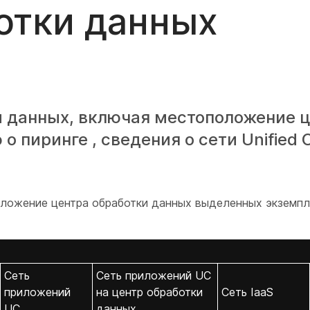
отки данных
и данных, включая местоположение 
 пиринге , сведения о сети Unified 
ложение центра обработки данных выделенных экземпл
Сеть
Сеть приложений UC
приложений
на центр обработки
Сеть IaaS
UC
данных