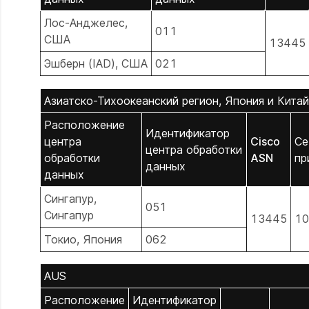
Лос-Анджелес,
011
США
13445
Эшберн (IAD), США
021
Азиатско-Тихоокеанский регион, Япония и Китай
Расположение
Идентификатор
центра
Cisco
Се
центра обработки
обработки
ASN
пр
данных
данных
Сингапур,
051
Сингапур
13445
10
Токио, Япония
062
AUS
Расположение
Идентификатор