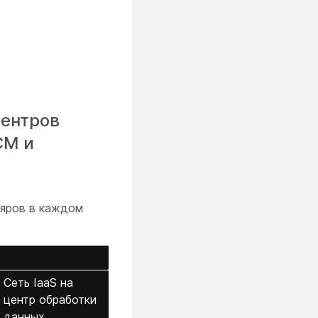
центров
CM и
яров в каждом
Сеть IaaS на
центр обработки
данных