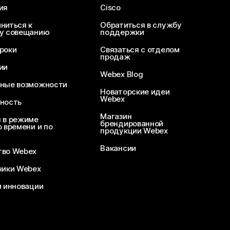
ия
Cisco
ниться к
Обратиться в службу
у совещанию
поддержки
роки
Связаться с отделом
продаж
ии
Webex Blog
ные возможности
Новаторские идеи
Webex
ность
Магазин
 в режиме
брендированной
 времени и по
продукции Webex
Вакансии
во Webex
чики Webex
и инновации