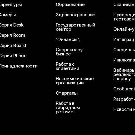
гарнитуры
Образование
Скачиван
Камеры
Здравоохранение
Присоеди
тестовом
Серия Desk
Государственный
сектор
Онлайн-у
Серия Room
"Финансы";
Интеграц
Серия Board
Спорт и шоу-
Специаль
бизнес
Серия Phone
Инклюзив
Работа с
Принадлежности
клиентами
Вебинары
реального
Некоммерческие
запросу
организации
Сообщест
Стартапы
Разработ
Работа в
гибридном
Новости 
режиме