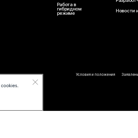
Разработ
Работа в
гибридном
Новости 
режиме
Условия и положения
Заявлен
 cookies.