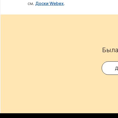
см.
Доски Webex
.
Была
Д