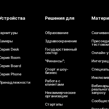
Устройства
Решения для
Матер
гарнитуры
Образование
Скачиван
Камеры
Здравоохранение
Присоеди
тестовом
Серия Desk
Государственный
сектор
Онлайн-у
Серия Room
"Финансы";
Интеграц
Серия Board
Спорт и шоу-
Специаль
бизнес
Серия Phone
Инклюзив
Работа с
Принадлежности
клиентами
Вебинары
реального
Некоммерческие
запросу
организации
Сообщест
Стартапы