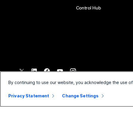
Control Hub
©
2026
Cisco и/или филиалы компании. Все права защищены.
By continuing to use our website, you acknowledge the use of
Privacy Statement
Change Settings