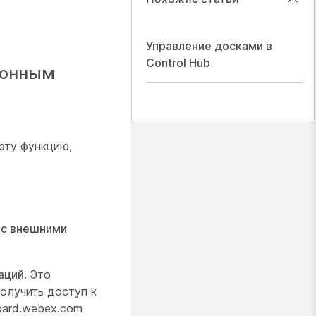
Управление досками в
Control Hub
ронным
эту функцию,
 с внешними
аций
. Это
олучить доступ к
oard.webex.com