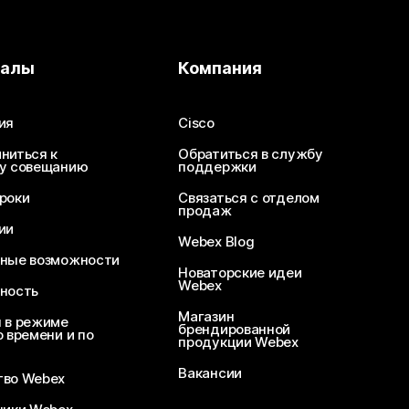
иалы
Компания
ия
Cisco
ниться к
Обратиться в службу
у совещанию
поддержки
роки
Связаться с отделом
продаж
ии
Webex Blog
ные возможности
Новаторские идеи
Webex
ность
Магазин
 в режиме
брендированной
 времени и по
продукции Webex
Вакансии
во Webex