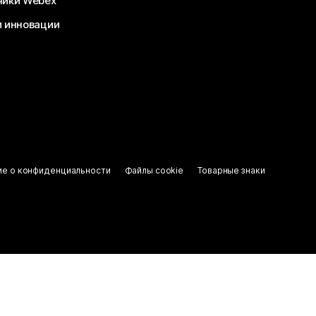
чики Webex
и инновации
ие о конфиденциальности
Файлы cookie
Товарные знаки