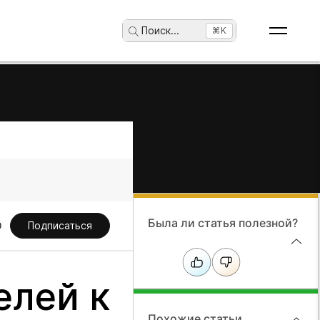
Поиск
...
⌘K
Была ли статья полезной?
Подписаться
елей к
Похожие статьи