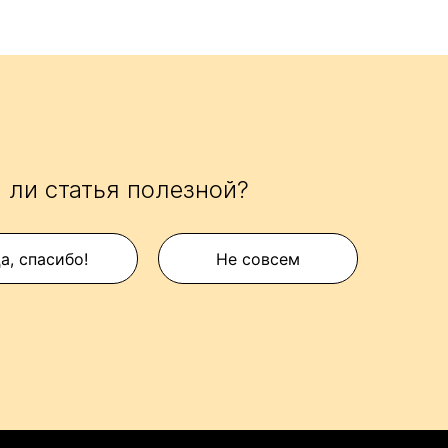
 ли статья полезной?
а, спасибо!
Не совсем