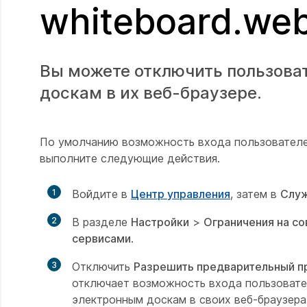
whiteboard.we
Вы можете отключить пользова
доскам в их веб-браузере.
По умолчанию возможность входа пользователей
выполните следующие действия.
1
Войдите в
Центр управления
, затем в
Слу
2
В разделе
Настройки
>
Ограничения на с
сервисами
.
3
Отключить
Разрешить предварительный пр
отключает возможность входа пользовател
электронным доскам в своих веб-браузера