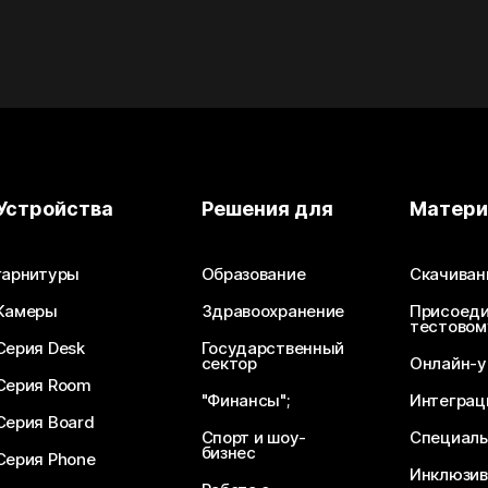
Устройства
Решения для
Матер
гарнитуры
Образование
Скачиван
Камеры
Здравоохранение
Присоеди
тестовом
Серия Desk
Государственный
сектор
Онлайн-у
Серия Room
"Финансы";
Интеграц
Серия Board
Спорт и шоу-
Специаль
бизнес
Серия Phone
Инклюзив