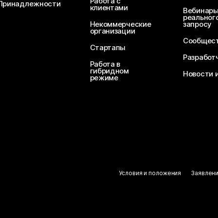
Работа с
Принадлежности
клиентами
Вебинары
реального
Некоммерческие
запросу
организации
Сообщест
Стартапы
Разработ
Работа в
гибридном
Новости 
режиме
Условия и положения
Заявлен