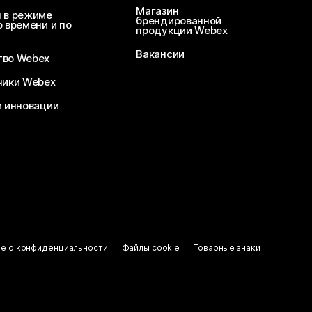
Магазин
 в режиме
брендированной
 времени и по
продукции Webex
Вакансии
во Webex
чики Webex
и инновации
ие о конфиденциальности
Файлы cookie
Товарные знаки