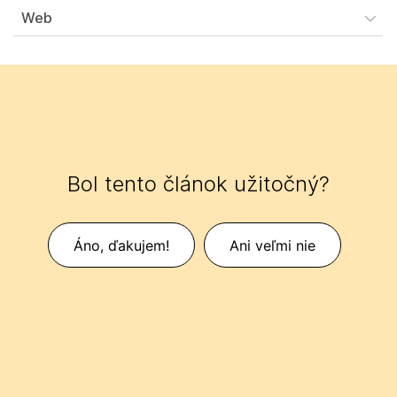
Web
Bol tento článok užitočný?
Áno, ďakujem!
Ani veľmi nie