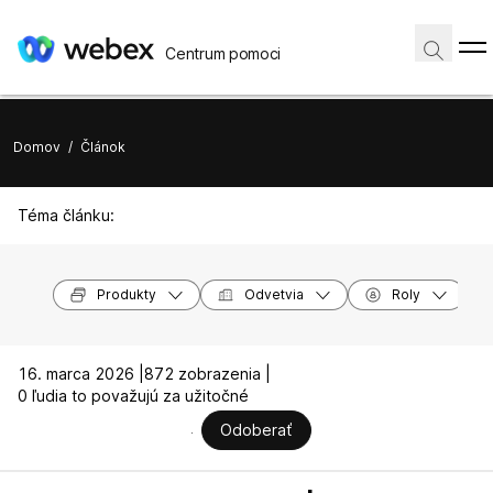
Centrum pomoci
Domov
/
Článok
Téma článku:
Produkty
Odvetvia
Roly
16. marca 2026 |
872 zobrazenia |
0 ľudia to považujú za užitočné
Odoberať