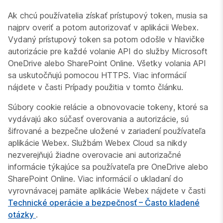
Ak chcú používatelia získať prístupový token, musia sa
najprv overiť a potom autorizovať v aplikácii Webex.
Vydaný prístupový token sa potom odošle v hlavičke
autorizácie pre každé volanie API do služby Microsoft
OneDrive alebo SharePoint Online. Všetky volania API
sa uskutočňujú pomocou HTTPS. Viac informácií
nájdete v časti
Prípady použitia
v tomto článku.
Súbory cookie relácie a obnovovacie tokeny, ktoré sa
vydávajú ako súčasť overovania a autorizácie, sú
šifrované a bezpečne uložené v zariadení používateľa
aplikácie Webex. Službám Webex Cloud sa nikdy
nezverejňujú žiadne overovacie ani autorizačné
informácie týkajúce sa používateľa pre OneDrive alebo
SharePoint Online. Viac informácií o ukladaní do
vyrovnávacej pamäte aplikácie Webex nájdete v časti
Technické operácie a bezpečnosť – Často kladené
otázky
.