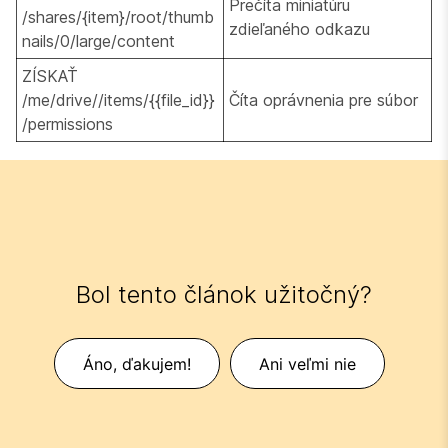
Prečíta miniatúru
/shares/{item}/root/thumb
zdieľaného odkazu
nails/0/large/content
ZÍSKAŤ
/me/drive//items/{{file_id}}
Číta oprávnenia pre súbor
/permissions
Bol tento článok užitočný?
Áno, ďakujem!
Ani veľmi nie