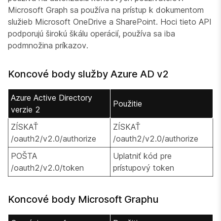
Microsoft Graph sa používa na prístup k dokumentom
služieb Microsoft OneDrive a SharePoint. Hoci tieto API
podporujú širokú škálu operácií, používa sa iba
podmnožina príkazov.
Koncové body služby Azure AD v2
Azure Active Directory
Použitie
verzie 2
ZÍSKAŤ
ZÍSKAŤ
/oauth2/v2.0/authorize
/oauth2/v2.0/authorize
POŠTA
Uplatniť kód pre
/oauth2/v2.0/token
prístupový token
Koncové body Microsoft Graphu