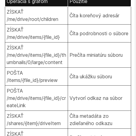
Operácia s grafom
Použitie
ZÍSKAŤ
Číta koreňový adresár
/me/drive/root/children
ZÍSKAŤ
Číta podrobnosti o súbore
/me/drive/items/{file_id}
ZÍSKAŤ
/me/drive/items/{file_id}/th
Prečíta miniatúru súboru
umbnails/0/large/content
POŠTA
Číta ukážku súboru
/items/{file_id}/preview
POŠTA
/me/drive/items/{file_id}/cr
Vytvorí odkaz na súbor
eateLink
ZÍSKAŤ
Číta metadáta zo
/shares/{item}/driveItem
zdieľaného odkazu
ZÍSKAŤ