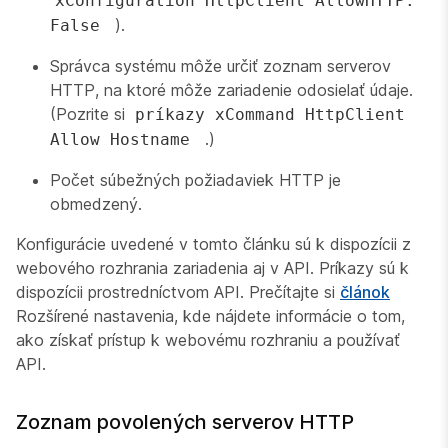
xConfiguration HttpClient AllowHTTP:
).
False
Správca systému môže určiť zoznam serverov
HTTP, na ktoré môže zariadenie odosielať údaje.
(Pozrite si
príkazy xCommand HttpClient
.)
Allow Hostname
Počet súbežných požiadaviek HTTP je
obmedzený.
Konfigurácie uvedené v tomto článku sú k dispozícii z
webového rozhrania zariadenia aj v API. Príkazy sú k
dispozícii prostredníctvom API. Prečítajte si
článok
Rozšírené nastavenia, kde nájdete informácie o tom,
ako získať prístup k webovému rozhraniu a používať
API.
Zoznam povolených serverov HTTP