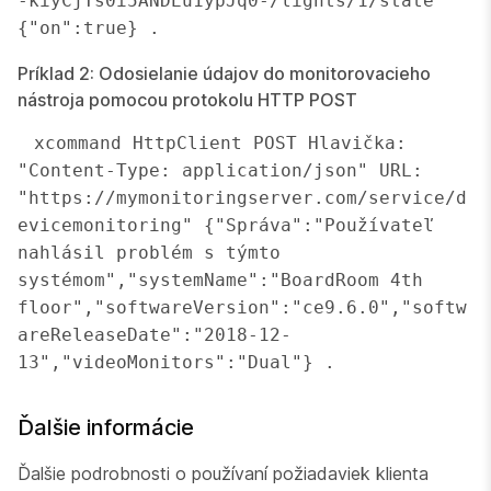
-kiyCjTs0i5ANDEu1ypJq0-/lights/1/state" 
{"on":true} . 
Príklad 2: Odosielanie údajov do monitorovacieho
nástroja pomocou protokolu HTTP POST
 xcommand HttpClient POST Hlavička: 
"Content-Type: application/json" URL: 
"https://mymonitoringserver.com/service/d
evicemonitoring" {"Správa":"Používateľ 
nahlásil problém s týmto 
systémom","systemName":"BoardRoom 4th 
floor","softwareVersion":"ce9.6.0","softw
areReleaseDate":"2018-12-
13","videoMonitors":"Dual"} . 
Ďalšie informácie
Ďalšie podrobnosti o používaní požiadaviek klienta