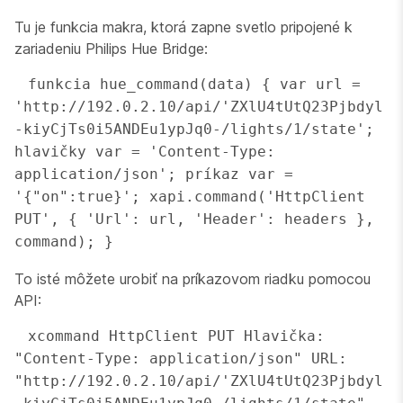
Tu je funkcia makra, ktorá zapne svetlo pripojené k
zariadeniu Philips Hue Bridge:
 funkcia hue_command(data) { var url = 
'http://192.0.2.10/api/'ZXlU4tUtQ23Pjbdyl
-kiyCjTs0i5ANDEu1ypJq0-/lights/1/state'; 
hlavičky var = 'Content-Type: 
application/json'; príkaz var = 
'{"on":true}'; xapi.command('HttpClient 
PUT', { 'Url': url, 'Header': headers }, 
command); } 
To isté môžete urobiť na príkazovom riadku pomocou
API:
 xcommand HttpClient PUT Hlavička: 
"Content-Type: application/json" URL: 
"http://192.0.2.10/api/'ZXlU4tUtQ23Pjbdyl