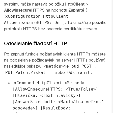
systému môže nastaviť
položku HttpClient
>
AllowInsecureHTTPS
na hodnotu
Zapnuté
(
xConfiguration HttpClient
). To umožňuje použitie
AllowInsecureHTTPS: On
protokolu HTTPS bez overenia certifikátu servera.
Odosielanie žiadostí HTTP
Po zapnutí funkcie požiadaviek klienta HTTPs môžete
na odosielanie požiadaviek na server HTTPs používať
nasledujúce príkazy.
,
<metóda>je buď POST
alebo
PUT,Patch,Získať
Odstrániť.
xCommand HttpClient <Method>
[AllowInsecureHTTPS: <True/False>]
[Hlavička: <Text hlavičky>]
[AnswerSizeLimit: <Maximálna veľkosť
odpovede>] [ResultBody: