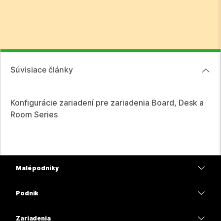
Súvisiace články
Konfigurácie zariadení pre zariadenia Board, Desk a
Room Series
Malé podniky
Ceny
Podnik
Aplikácia Webex
Webex Suite
Zariadenia