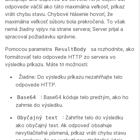
odpovede väčší ako táto maximálna veľkosť, príkaz
vráti chybu stavu. Chybové hlásenie hovorí, že
maximálna veľkosť súboru bola prekročená. To však
nemá žiadny vplyv na strane servera; Server prijal a
spracoval požiadavku správne.
Pomocou parametra
sa rozhodnite, ako
ResultBody
formátovať telo odpovede HTTP zo servera vo
výsledku príkazu. Máte tri možnosti:
Žiadne: Do výsledku príkazu nezahŕňajte telo
odpovede HTTP.
: Base64 kóduje telo predtým, ako ho
Base64
zahrnie do výsledku.
: Zahrňte telo do výsledku
Obyčajný text
ako obyčajný text. Ak odpoveď obsahuje
nevytlačiteľné písmená, príkaz vráti chybu stavu