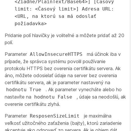
<Žiadne/PlainText/Base64>] [Časový
limit: <Časový limit>] Adresa URL:
<URL, na ktorú sa má odoslať
požiadavka>
Pridanie polí hlavičky je voliteľné a môžete pridať až 20
polí.
Parameter
má účinok iba v
AllowInsecureHTTPS
prípade, že správca systému povolil používanie
protokolu HTTPS bez overenia certifikátu servera. Ak
áno, môžete odosielať údaje na server bez overenia
certifikátu servera, ak je parameter nastavený na
. Ak parameter vynecháte alebo ho
hodnotu True
nastavíte na
, údaje sa neodošlú, ak
hodnotu False
overenie certifikátu zlyhá.
Parameter
je maximálna
ResposenSizeLimit
veľkosť užitočného zaťaženia (bajty), ktorú zariadenie
akceptuje ako odpoveď zo servera. Ak je objem dát