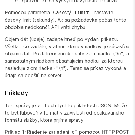
so správou, že sa vyskytli nevytlačiteľné údaje.
Pomocou parametra
nastavte
Časový limit
časový limit (sekundy). Ak sa požiadavka počas tohto
obdobia nedokončí, API vráti chybu.
Objem dát (údaje) zadajte hneď po vydaní príkazu.
Všetko, čo zadáte, vrátane zlomov riadkov, je súčasťou
objemu dát. Po dokončení ukončite zlom riadka ("\n") a
samostatným riadkom obsahujúcim bodku, za ktorou
nasleduje zlom riadka (".\n"). Teraz sa príkaz vykoná a
údaje sa odošlú na server.
Príklady
Telo správy je v oboch týchto príkladoch JSON. Môže
to byť ľubovoľný formát v závislosti od očakávaného
formátu služby, ktorá prijíma správy.
Príklad 1: Riadenie zariadení IoT pomocou HTTP POST