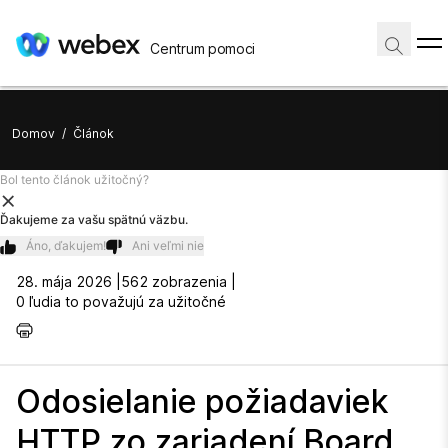
Centrum pomoci
Domov
/
Článok
Bol tento článok užitočný?
Ďakujeme za vašu spätnú väzbu.
Áno, ďakujem!
Ani veľmi nie
28. mája 2026 |
562 zobrazenia |
0 ľudia to považujú za užitočné
Odosielanie požiadaviek
HTTP zo zariadení Board,