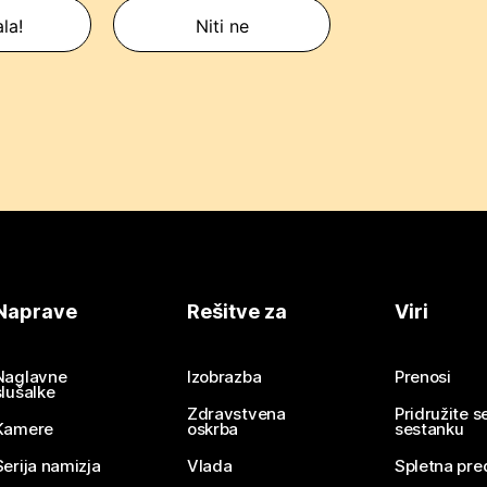
la!
Niti ne
Naprave
Rešitve za
Viri
Naglavne
Izobrazba
Prenosi
slušalke
Zdravstvena
Pridružite 
Kamere
oskrba
sestanku
Serija namizja
Vlada
Spletna pre