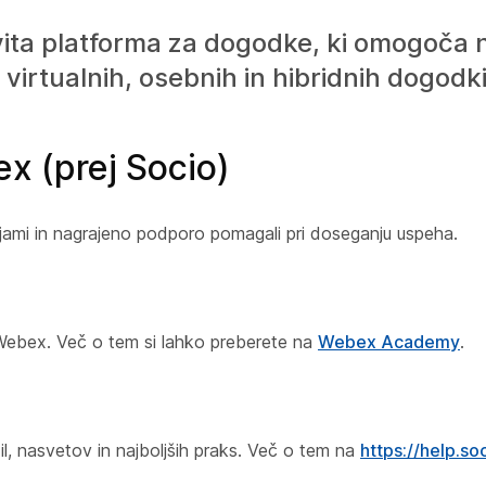
ovita platforma za dogodke, ki omogoča
 virtualnih, osebnih in hibridnih dogodk
x (prej Socio)
ijami in nagrajeno podporo pomagali pri doseganju uspeha.
 Webex. Več o tem si lahko preberete na
Webex Academy
.
 nasvetov in najboljših praks. Več o tem na
https://help.so