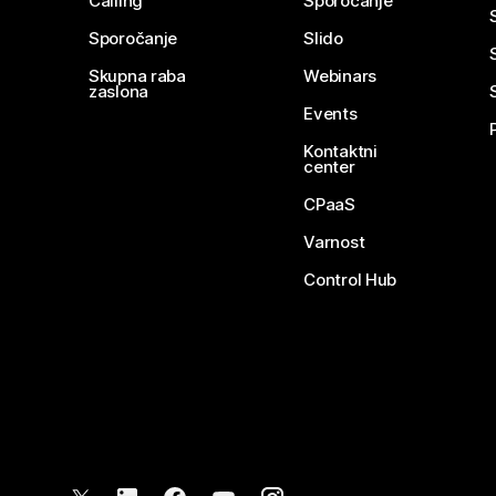
Calling
Sporočanje
Sporočanje
Slido
Skupna raba
Webinars
zaslona
Events
Kontaktni
center
CPaaS
Varnost
Control Hub