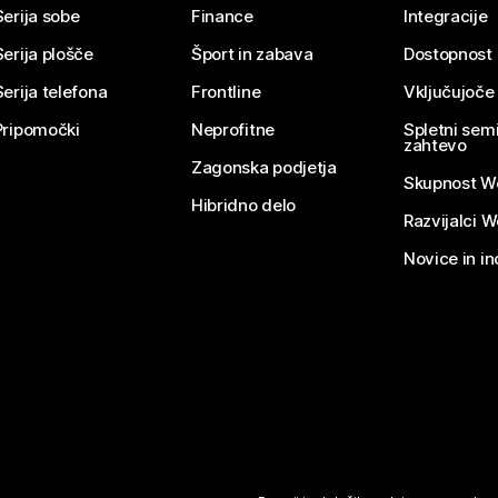
Serija sobe
Finance
Integracije
Serija plošče
Šport in zabava
Dostopnost
Serija telefona
Frontline
Vključujoče
Pripomočki
Neprofitne
Spletni semi
zahtevo
Zagonska podjetja
Skupnost W
Hibridno delo
Razvijalci 
Novice in in