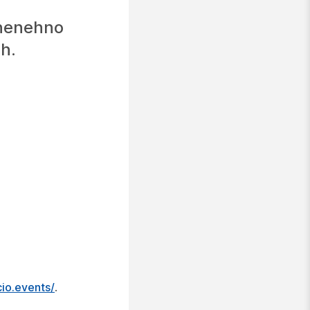
 nenehno
ih.
cio.events/
.