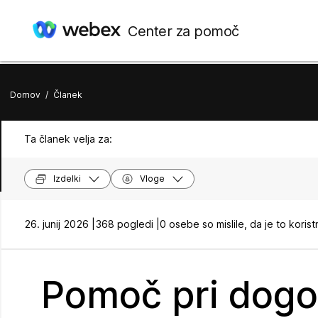
Center za pomoč
Domov
/
Članek
Ta članek velja za:
Izdelki
Vloge
26. junij 2026 |
368 pogledi |
0 osebe so mislile, da je to koris
Pomoč pri dogo