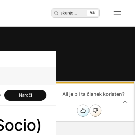
Iskanje
...
⌘K
Ali je bil ta članek koristen?
Naroči
Socio)