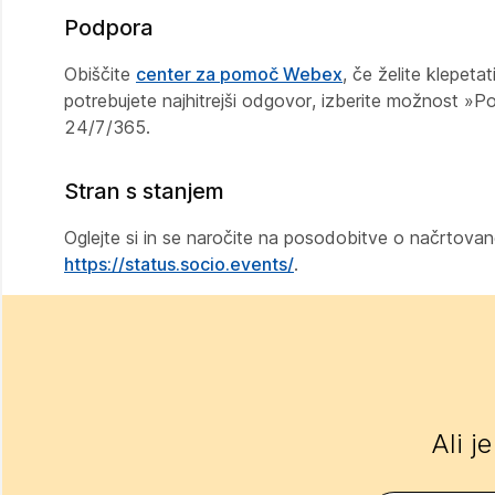
Podpora
Obiščite
center za pomoč Webex
, če želite klepeta
potrebujete najhitrejši odgovor, izberite možnost »
24/7/365.
Stran s stanjem
Oglejte si in se naročite na posodobitve o načrtov
https://status.socio.events/
.
Ali j