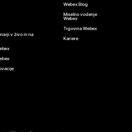
Webex Blog
Miselno vodenje
Webex
Trgovina Webex
narji v živo in na
Kariere
ebex
Webex
ovacije