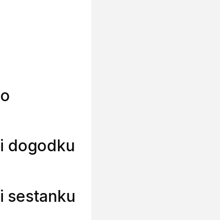
jo
li dogodku
li sestanku