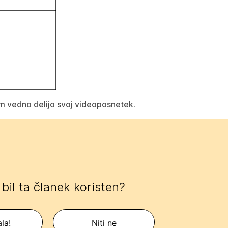
m vedno delijo svoj videoposnetek.
e bil ta članek koristen?
la!
Niti ne