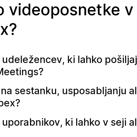
jo videoposnetke v
ex?
 udeležencev, ki lahko pošilja
Meetings?
 na sestanku, usposabljanju a
bex?
 uporabnikov, ki lahko v seji a