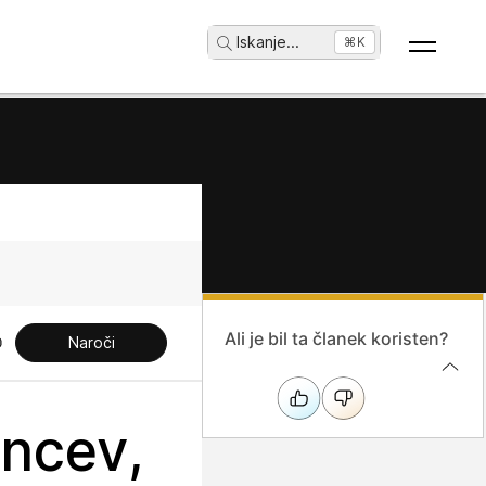
Iskanje
...
⌘K
Ali je bil ta članek koristen?
Naroči
encev,