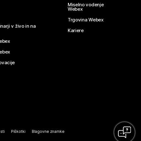
Miselno vodenje
Webex
Trgovina Webex
narji v živo in na
Kariere
ebex
Webex
ovacije
sti
Piškotki
Blagovne znamke