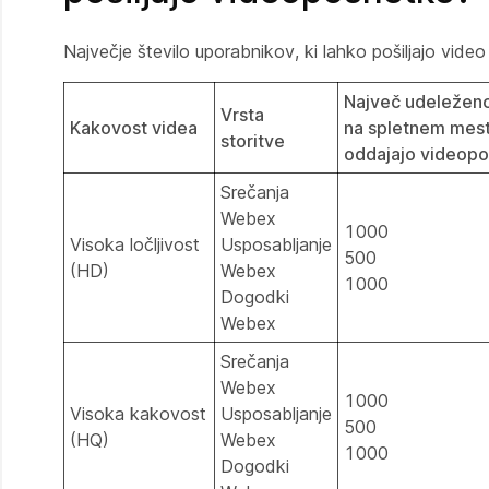
Največje število uporabnikov, ki lahko pošiljajo video
Največ udeleženc
Vrsta
Kakovost videa
na spletnem mes
storitve
oddajajo videop
Srečanja
Webex
1000
Visoka ločljivost
Usposabljanje
500
(HD)
Webex
1000
Dogodki
Webex
Srečanja
Webex
1000
Visoka kakovost
Usposabljanje
500
(HQ)
Webex
1000
Dogodki