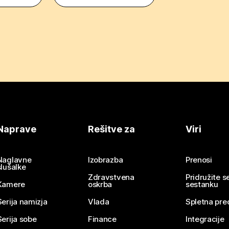
Naprave
Rešitve za
Viri
Naglavne
Izobrazba
Prenosi
slušalke
Zdravstvena
Pridružite 
Kamere
oskrba
sestanku
Serija namizja
Vlada
Spletna pre
Serija sobe
Finance
Integracije