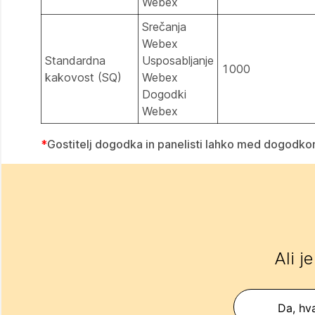
Webex
Srečanja
Webex
Standardna
Usposabljanje
1000
kakovost (SQ)
Webex
Dogodki
Webex
*
Gostitelj dogodka in panelisti lahko med dogodko
Ali j
Da, hva