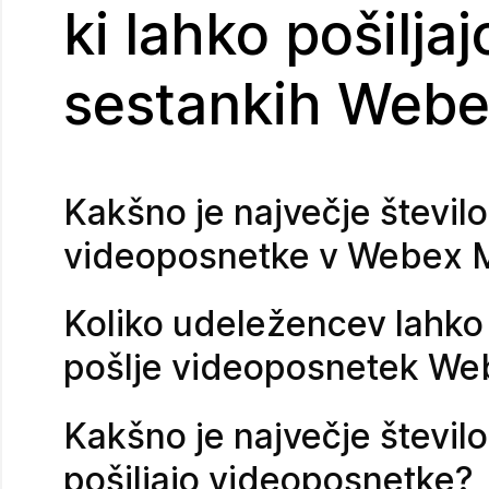
ki lahko pošilja
sestankih Web
Kakšno je največje število
videoposnetke v Webex 
Koliko udeležencev lahko
pošlje videoposnetek We
Kakšno je največje število
pošiljajo videoposnetke?