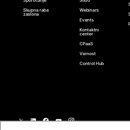
Sporočanje
Slido
Skupna raba
Webinars
zaslona
Events
Kontaktni
center
CPaaS
Varnost
Control Hub
©
2026
Cisco in/ali povezane družbe. Vse pravice pridržane.