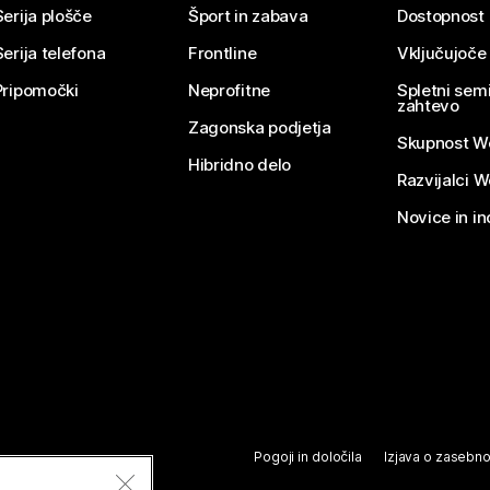
Serija plošče
Šport in zabava
Dostopnost
Serija telefona
Frontline
Vključujoče
Pripomočki
Neprofitne
Spletni semi
zahtevo
Zagonska podjetja
Skupnost W
Hibridno delo
Razvijalci 
Novice in in
Pogoji in določila
Izjava o zasebno