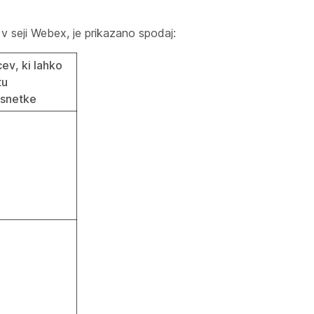
 v seji Webex, je prikazano spodaj:
ev, ki lahko
tu
osnetke