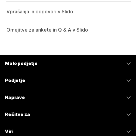
Vprašanja in odgovori v Slido
Omejitve za ankete in Q & A v Slido
Malo podjetje
Cene
Podjetje
Aplikacija Webex
Webex Suite
Naprave
Meetings
Calling
Naglavne slušalke
Calling
Rešitve za
Meetings
Kamere
Sporočanje
Izobrazba
Sporočanje
Viri
Serija namizja
Skupna raba zaslona