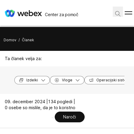
Center za pomoč
Domov
/
Članek
Ta članek velja za:
Izdelki
Vloge
Operacijski sistemi
09. december 2024 |
134 pogledi |
0 osebe so mislile, da je to koristno
Naroči