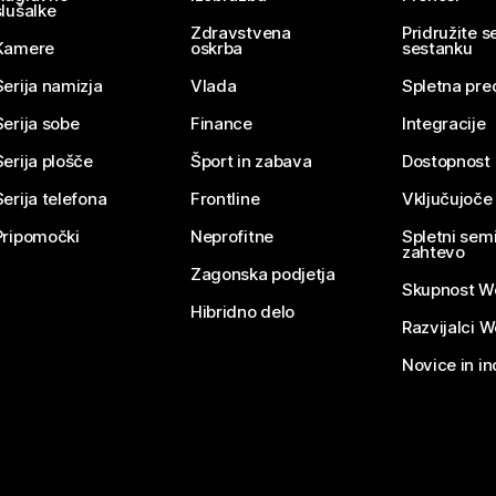
slušalke
Zdravstvena
Pridružite 
Kamere
oskrba
sestanku
Serija namizja
Vlada
Spletna pre
Serija sobe
Finance
Integracije
Serija plošče
Šport in zabava
Dostopnost
Serija telefona
Frontline
Vključujoče
Pripomočki
Neprofitne
Spletni semi
zahtevo
Zagonska podjetja
Skupnost W
Hibridno delo
Razvijalci 
Novice in in