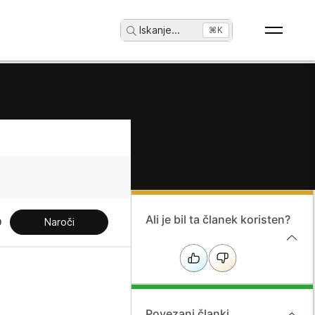
Iskanje
...
⌘K
Ali je bil ta članek koristen?
Naroči
Povezani članki