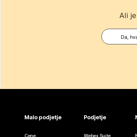
Ali j
Da, hva
Malo podjetje
Podjetje
Cene
Webex Suite