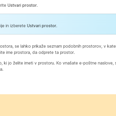
erite
Ustvari prostor
.
ije in izberete
Ustvari prostor
.
rostora, se lahko prikaže seznam podobnih prostorov, v kater
ite ime prostora, da odprete ta prostor.
ki jo želite imeti v prostoru. Ko vnašate e-poštne naslove, se
a.