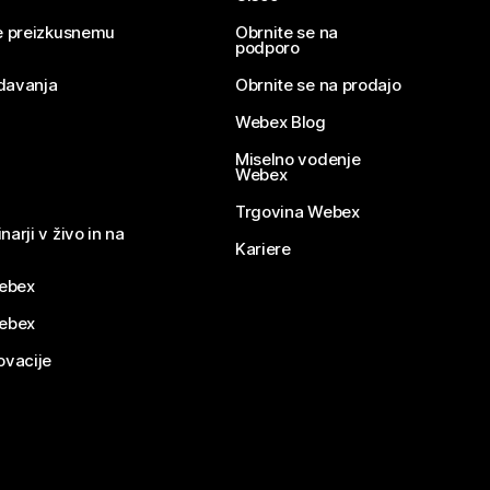
se preizkusnemu
Obrnite se na
podporo
davanja
Obrnite se na prodajo
Webex Blog
Miselno vodenje
Webex
Trgovina Webex
narji v živo in na
Kariere
ebex
Webex
ovacije