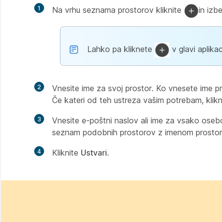
1
Na vrhu seznama prostorov kliknite
in izb
Lahko pa kliknete
v glavi aplikac
2
Vnesite ime za svoj prostor. Ko vnesete ime p
Če kateri od teh ustreza vašim potrebam, klikn
3
Vnesite e-poštni naslov ali ime za vsako osebo, 
seznam podobnih prostorov z imenom prostor
4
Kliknite
Ustvari
.