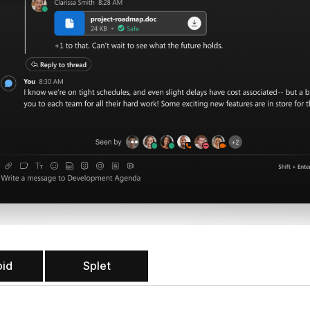
oid
Splet