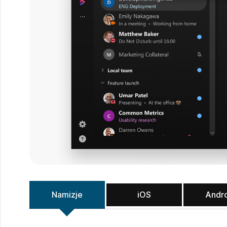
Namizje
iOS
Andr