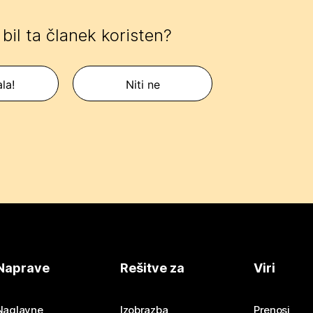
e bil ta članek koristen?
la!
Niti ne
Naprave
Rešitve za
Viri
Naglavne
Izobrazba
Prenosi