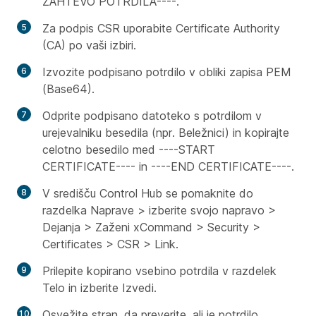
ZAHTEVO POTRDILA----.
Za podpis CSR uporabite Certificate Authority
(CA) po vaši izbiri.
Izvozite podpisano potrdilo v obliki zapisa PEM
(Base64).
Odprite podpisano datoteko s potrdilom v
urejevalniku besedila (npr. Beležnici) in kopirajte
celotno besedilo med ----START
CERTIFICATE---- in ----END CERTIFICATE----.
V središču Control Hub se pomaknite do
razdelka Naprave > izberite svojo napravo >
Dejanja > Zaženi xCommand > Security >
Certificates > CSR > Link.
Prilepite kopirano vsebino potrdila v razdelek
Telo in izberite Izvedi.
Osvežite stran, da preverite, ali je potrdilo