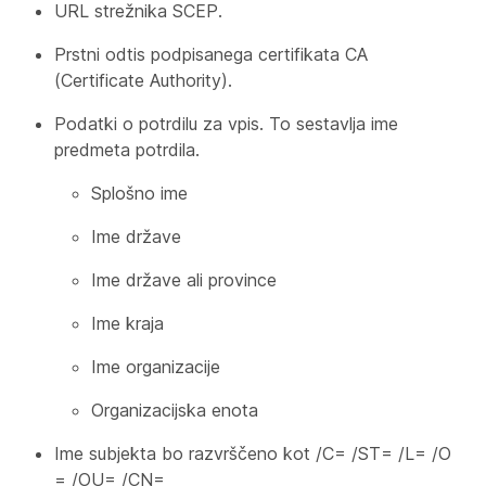
URL strežnika SCEP.
Prstni odtis podpisanega certifikata CA
(Certificate Authority).
Podatki o potrdilu za vpis. To sestavlja ime
predmeta
potrdila.
Splošno ime
Ime države
Ime države ali province
Ime kraja
Ime organizacije
Organizacijska enota
Ime subjekta bo razvrščeno kot /C= /ST= /L= /O
= /OU= /CN=