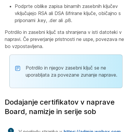
Podprte oblike zapisa binarnih zasebnih ključev
vključujejo RSA ali DSA šifrirane ključe, običajno s
priponami .key, .der ali .p8.
Potrdilo in zasebni ključ sta shranjena v isti datoteki v
napravi. Če preverjanje pristnosti ne uspe, povezava ne
bo vzpostavljena.
Potrdilo in njegov zasebni ključ se ne
uporabljata za povezane zunanje naprave.
Dodajanje certifikatov v naprave
Board, namizje in serije sob
1
V pogledu stranke v
https://admin.webex.com