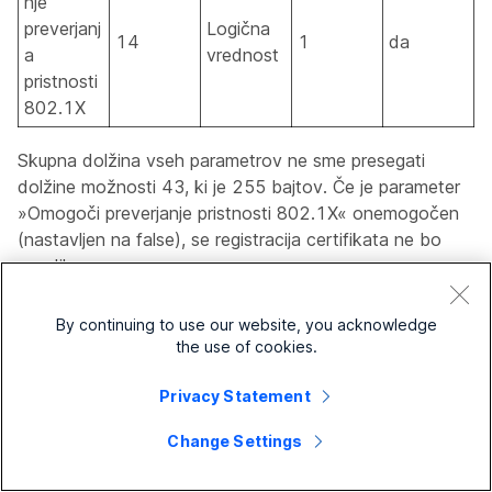
nje
preverjanj
Logična
14
1
da
a
vrednost
pristnosti
802.1X
Skupna dolžina vseh parametrov ne sme presegati
dolžine možnosti 43, ki je 255 bajtov. Če je parameter
»Omogoči preverjanje pristnosti 802.1X« onemogočen
(nastavljen na false), se registracija certifikata ne bo
zgodila.
V spodnji tabeli je primer konfiguracije možnosti DHCP
By continuing to use our website, you acknowledge
43, ki podrobno opisuje podmožnosti od 11 do 14.
the use of cookies.
Dolžina
Podmožnos
Privacy Statement
vrednosti
t
(bajt),
Hex
Change Settings
Vrednost
decimalno/
decimalna/
vrednost
šestnajstišk
šestnajstišk