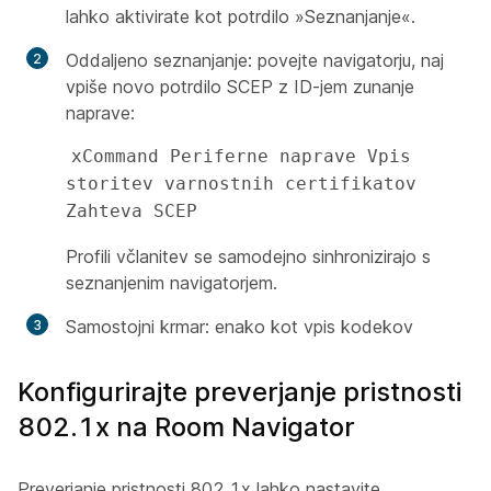
lahko aktivirate kot potrdilo »Seznanjanje«.
Oddaljeno seznanjanje: povejte navigatorju, naj
vpiše novo potrdilo SCEP z ID-jem zunanje
naprave:
xCommand Periferne naprave Vpis 
storitev varnostnih certifikatov 
Zahteva SCEP 
Profili včlanitev se samodejno sinhronizirajo s
seznanjenim navigatorjem.
Samostojni krmar: enako kot vpis kodekov
Konfigurirajte preverjanje pristnosti
802.1x na Room Navigator
Preverjanje pristnosti 802.1x lahko nastavite