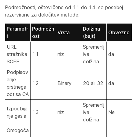
Podmožnosti, oštevilčene od 11 do 14, so posebej
rezervirane za določitev metode:
Parametr
Podmožn
Dolžina
Vrsta
Obvezno
i
ost
(bajt)
URL
Spremenlj
strežnika
11
niz
iva
da
SCEP
dolžina
Podpisov
anje
12
Binary
20 ali 32
da
prstnega
odtisa CA
Spremenlj
Izpodbija
13
niz
iva
Ne
nje gesla
dolžina
Omogoča