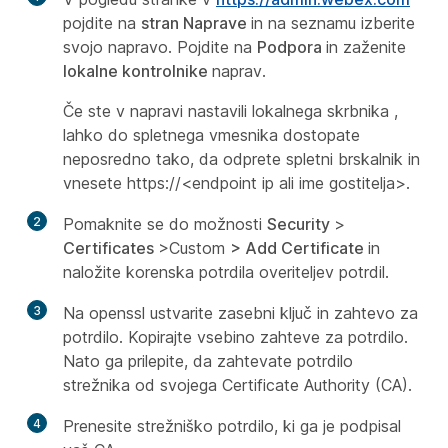
pojdite na
stran Naprave
in na seznamu izberite
svojo napravo. Pojdite na
Podpora
in zaženite
lokalne kontrolnike
naprav.
Če ste v napravi nastavili lokalnega
skrbnika
,
lahko do spletnega vmesnika dostopate
neposredno tako, da odprete spletni brskalnik in
vnesete
https://<endpoint ip ali ime gostitelja>
.
2
Pomaknite se do možnosti
Security
>
Certificates
>Custom
>
Add Certificate
in
naložite korenska potrdila overiteljev potrdil.
3
Na openssl ustvarite zasebni ključ in zahtevo za
potrdilo. Kopirajte vsebino zahteve za potrdilo.
Nato ga prilepite, da zahtevate potrdilo
strežnika od svojega Certificate Authority (CA).
4
Prenesite strežniško potrdilo, ki ga je podpisal