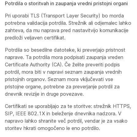
Potrdila o storitvah in zaupanja vredni pristojni organi
Pri uporabi TLS (Transport Layer Security) bo morda
potrebna validacija potrdila. Strežnik ali odjemalec lahko
zahteva, da mu naprava pred nastavitvijo komunikacije
predloži veljaven certifikat.
Potrdila so besedilne datoteke, ki preverjajo pristnost
naprave. Ta potrdila mora podpisati zaupanja vreden
Certificate Authority (CA). Če želite preveriti podpis
potrdil, mora biti v napravi seznam zaupanja vrednih
pristojnih organov. Seznam mora vključevati vse
pristojne organe, potrebne za preverjanje potrdil za
dnevnik revizije in druge povezave.
Certifikati se uporabljajo za te storitve: strežnik HTTPS,
SIP, IEEE 802.1X in beleženje dnevnika nadzora. V
napravo lahko shranite več potrdil, vendar je za vsako
storitev hkrati omogočeno le eno potrdilo.