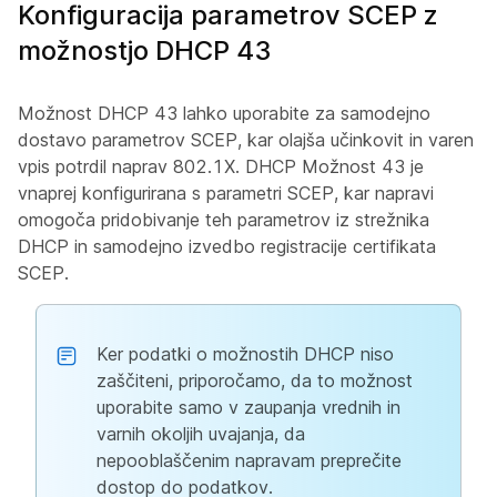
Konfiguracija parametrov SCEP z
možnostjo DHCP 43
Možnost DHCP 43 lahko uporabite za samodejno
dostavo parametrov SCEP, kar olajša učinkovit in varen
vpis potrdil naprav 802.1X. DHCP Možnost 43 je
vnaprej konfigurirana s parametri SCEP, kar napravi
omogoča pridobivanje teh parametrov iz strežnika
DHCP in samodejno izvedbo registracije certifikata
SCEP.
Ker podatki o možnostih DHCP niso
zaščiteni, priporočamo, da to možnost
uporabite samo v zaupanja vrednih in
varnih okoljih uvajanja, da
nepooblaščenim napravam preprečite
dostop do podatkov.