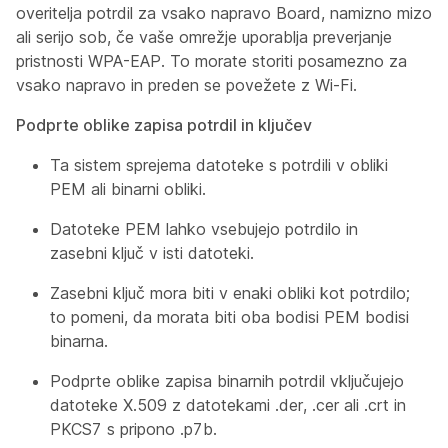
overitelja potrdil za vsako napravo Board, namizno mizo
ali serijo sob, če vaše omrežje uporablja preverjanje
pristnosti WPA-EAP. To morate storiti posamezno za
vsako napravo in preden se povežete z Wi-Fi.
Podprte oblike zapisa potrdil in ključev
Ta sistem sprejema datoteke s potrdili v obliki
PEM ali binarni obliki.
Datoteke PEM lahko vsebujejo potrdilo in
zasebni ključ v isti datoteki.
Zasebni ključ mora biti v enaki obliki kot potrdilo;
to pomeni, da morata biti oba bodisi PEM bodisi
binarna.
Podprte oblike zapisa binarnih potrdil vključujejo
datoteke X.509 z datotekami .der, .cer ali .crt in
PKCS7 s pripono .p7b.