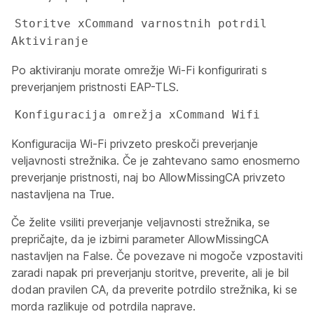
Storitve xCommand varnostnih potrdil 
Aktiviranje
Po aktiviranju morate omrežje Wi-Fi konfigurirati s
preverjanjem pristnosti EAP-TLS.
Konfiguracija omrežja xCommand Wifi 
Konfiguracija Wi-Fi privzeto preskoči preverjanje
veljavnosti strežnika. Če je zahtevano samo enosmerno
preverjanje pristnosti, naj bo
AllowMissingCA privzeto
nastavljena
na
True
.
Če želite vsiliti preverjanje veljavnosti strežnika, se
prepričajte, da je izbirni
parameter AllowMissingCA
nastavljen na
False
. Če povezave ni mogoče vzpostaviti
zaradi napak pri preverjanju storitve, preverite, ali je bil
dodan pravilen CA, da preverite potrdilo strežnika, ki se
morda razlikuje od potrdila naprave.