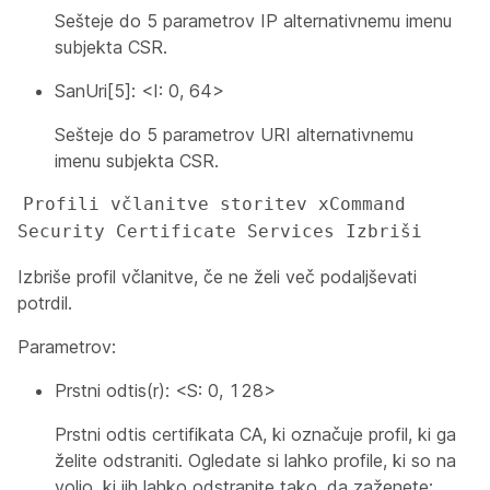
Sešteje do 5 parametrov IP alternativnemu imenu
subjekta CSR.
SanUri[5]: <I: 0, 64>
Sešteje do 5 parametrov URI alternativnemu
imenu subjekta CSR.
Profili včlanitve storitev xCommand 
Security Certificate Services Izbriši
Izbriše profil včlanitve, če ne želi več podaljševati
potrdil.
Parametrov:
Prstni odtis(r): <S: 0, 128>
Prstni odtis certifikata CA, ki označuje profil, ki ga
želite odstraniti. Ogledate si lahko profile, ki so na
voljo, ki jih lahko odstranite tako, da zaženete: