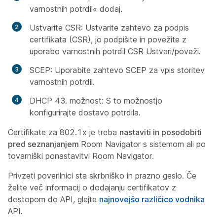
varnostnih potrdil« dodaj.
Ustvarite CSR: Ustvarite zahtevo za podpis
certifikata (CSR), jo podpišite in povežite z
uporabo varnostnih potrdil CSR Ustvari/poveži.
SCEP: Uporabite zahtevo SCEP za vpis storitev
varnostnih potrdil.
DHCP 43. možnost: S to možnostjo
konfigurirajte dostavo potrdila.
Certifikate za 802.1x je treba
nastaviti in posodobiti
pred seznanjanjem
Room Navigator s sistemom ali po
tovarniški ponastavitvi Room Navigator.
Privzeti poverilnici sta skrbniško in prazno geslo. Če
želite več informacij o dodajanju certifikatov z
dostopom do API, glejte
najnovejšo različico vodnika
API.