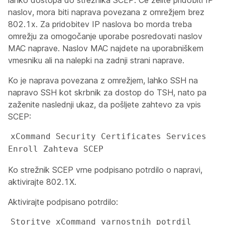
lahko dostopa do strežnika SCEP. Če želite pridobiti IP
naslov, mora biti naprava povezana z omrežjem brez
802.1x. Za pridobitev IP naslova bo morda treba
omrežju za omogočanje uporabe posredovati naslov
MAC naprave. Naslov MAC najdete na uporabniškem
vmesniku ali na nalepki na zadnji strani naprave.
Ko je naprava povezana z omrežjem, lahko SSH na
napravo SSH kot
skrbnik
za dostop do TSH, nato pa
zaženite naslednji ukaz, da pošljete zahtevo za vpis
SCEP:
xCommand Security Certificates Services 
Enroll Zahteva SCEP 
Ko strežnik SCEP vrne podpisano potrdilo o napravi,
aktivirajte 802.1X.
Aktivirajte podpisano potrdilo:
Storitve xCommand varnostnih potrdil 