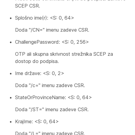
SCEP CSR.
Splošno ime(r): <S: 0, 64>
Doda "/CN=" imenu zadeve CSR.
ChallengePassword: <S: 0, 256>
OTP ali skupna skrivnost strežnika SCEP za
dostop do podpisa.
Ime države: <S: 0, 2>
Doda "/c=" imenu zadeve CSR.
StateOrProvinceName: <S: 0, 64>
Doda "/ST=" imenu zadeve CSR.
KrajIme: <S: 0, 64>
Doda "/L=" imenu zadeve CSR.