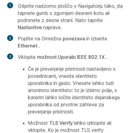
Odprite nadzorno ploščo v Navigatorju tako, da
tapnete gumb v zgornjem desnem kotu ali
podrsnete z desne strani. Nato tapnite
Nastavitve
naprave.
Pojdite na Omrežna
povezava
in izberite
Ethernet
.
Vklopite
možnost Uporabi IEEE 802.1X
.
Če je preverjanje pristnosti nastavljeno s
poverilnicami, vnesite identiteto
uporabnika in geslo. Vnesete lahko tudi
anonimno identiteto: to je izbirno polje, s
katerim lahko ločite identiteto dejanskega
uporabnika od prvotne zahteve za
preverjanje pristnosti.
Možnost
TLS Verify
lahko izklopite ali
vklopite. Ko je možnost TLS verify