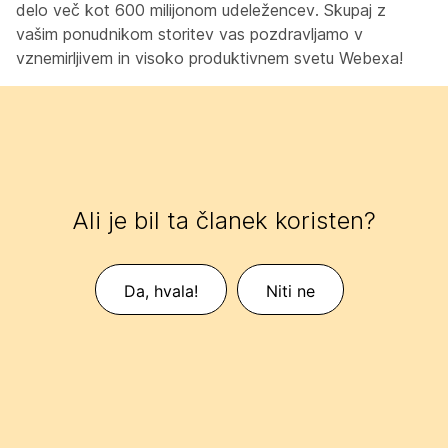
delo več kot 600 milijonom udeležencev. Skupaj z
vašim ponudnikom storitev vas pozdravljamo v
vznemirljivem in visoko produktivnem svetu Webexa!
Ali je bil ta članek koristen?
Da, hvala!
Niti ne