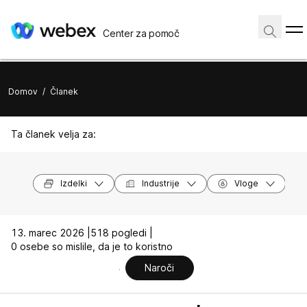
Center za pomoč
Domov
/
Članek
Ta članek velja za:
Izdelki
Industrije
Vloge
13. marec 2026 |
518 pogledi |
0 osebe so mislile, da je to koristno
Naroči