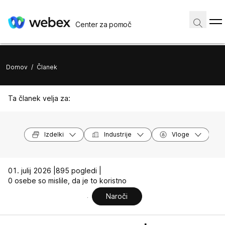
Center za pomoč
Domov
/
Članek
Ta članek velja za:
Izdelki
Industrije
Vloge
01. julij 2026 |
895 pogledi |
0 osebe so mislile, da je to koristno
Naroči