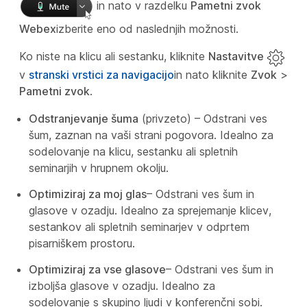
in nato v razdelku
Pametni zvok
Webex
izberite eno od naslednjih možnosti.
Ko niste na klicu ali sestanku, kliknite
Nastavitve
v
stranski vrstici za navigacijo
in nato kliknite
Zvok
>
Pametni zvok
.
Odstranjevanje šuma
(privzeto) – Odstrani ves
šum, zaznan na vaši strani pogovora. Idealno za
sodelovanje na klicu, sestanku ali spletnih
seminarjih v hrupnem okolju.
Optimiziraj za moj glas
– Odstrani ves šum in
glasove v ozadju. Idealno za sprejemanje klicev,
sestankov ali spletnih seminarjev v odprtem
pisarniškem prostoru.
Optimiziraj za vse glasove
– Odstrani ves šum in
izboljša glasove v ozadju. Idealno za
sodelovanje s skupino ljudi v konferenčni sobi.