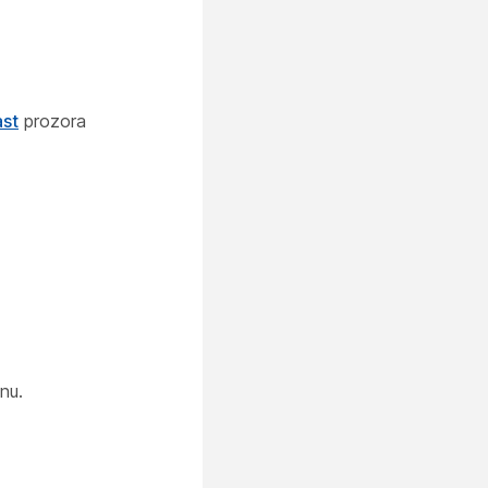
ast
prozora
nu.