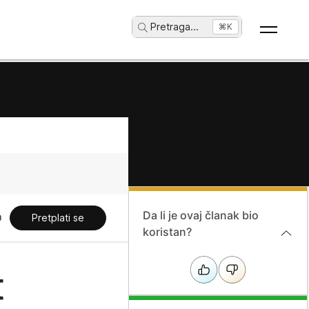
Pretraga
...
⌘K
Da li je ovaj članak bio
Pretplati se
koristan?
t