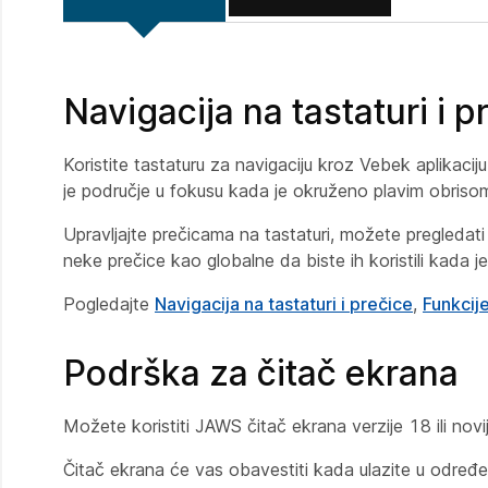
Navigacija na tastaturi i p
Koristite tastaturu za navigaciju kroz Vebek aplikaciju
je područje u fokusu kada je okruženo plavim obriso
Upravljajte prečicama na tastaturi, možete pregledati 
neke prečice kao globalne da biste ih koristili kada je 
Pogledajte
Navigacija na tastaturi i prečice
,
Funkcij
Podrška za čitač ekrana
Možete koristiti JAWS čitač ekrana verzije 18 ili novij
Čitač ekrana će vas obavestiti kada ulazite u određen