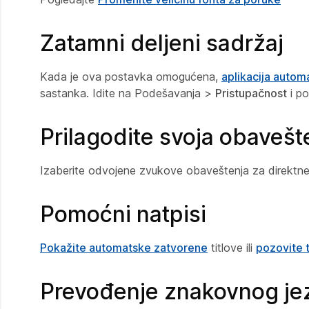
Zatamni deljeni sadržaj
Kada je ova postavka omogućena,
aplikacija automa
sastanka. Idite na Podešavanja >
Pristupačnost
i po
Prilagodite svoja obavešt
Izaberite odvojene zvukove obaveštenja za direktne 
Pomoćni natpisi
Pokažite automatske zatvorene
titlove ili
pozovite t
Prevođenje znakovnog je