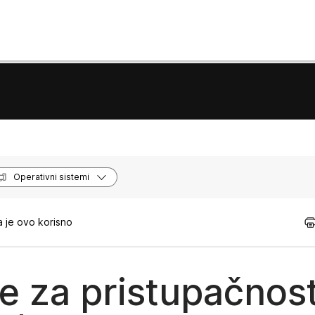
Operativni sistemi
 je ovo korisno
e za pristupačnos