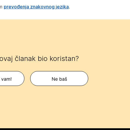
em
prevođenja znakovnog jezika
.
 ovaj članak bio koristan?
 vam!
Ne baš