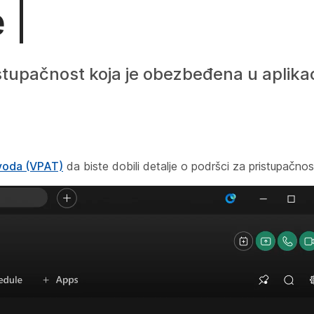
 |
tupačnost koja je obezbeđena u aplikac
zvoda (VPAT)
da biste dobili detalje o podršci za pristupačnost