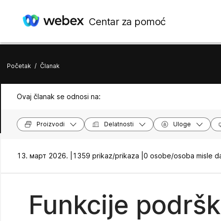
Centar za pomoć
Početak
/
Članak
Ovaj članak se odnosi na:
Proizvodi
Delatnosti
Uloge
13. март 2026. |
1359 prikaz/prikaza |
0 osobe/osoba misle da
Funkcije podršk