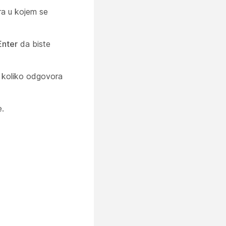
ra u kojem se
Enter
da biste
, koliko odgovora
e.