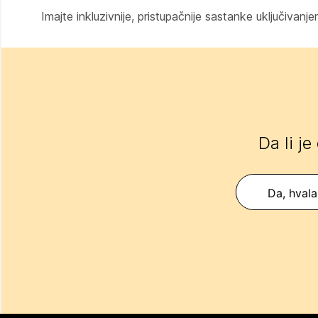
Imajte inkluzivnije, pristupačnije sastanke uključivanj
Da li je
Da, hvala