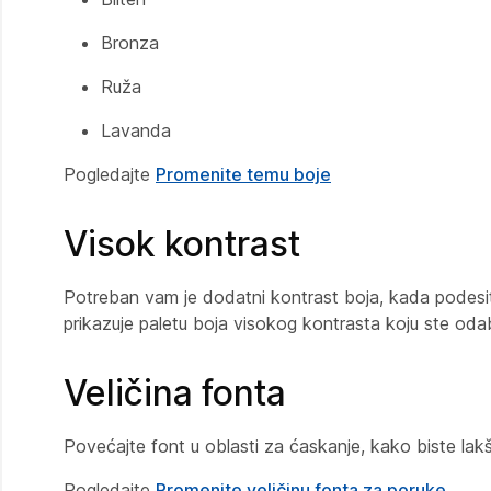
Bronza
Ruža
Lavanda
Pogledajte
Promenite temu boje
Visok kontrast
Potreban vam je dodatni kontrast boja, kada podesit
prikazuje paletu boja visokog kontrasta koju ste odab
Veličina fonta
Povećajte font u oblasti za ćaskanje, kako biste lakš
Pogledajte
Promenite veličinu fonta za poruke