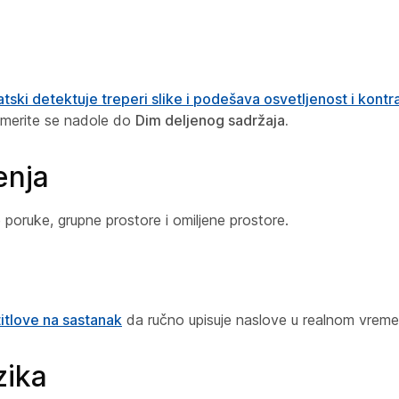
tski detektuje treperi slike i podešava osvetljenost i kontr
merite se nadole do
Dim deljenog sadržaja
.
enja
poruke, grupne prostore i omiljene prostore.
itlove na sastanak
da ručno upisuje naslove u realnom vreme
zika