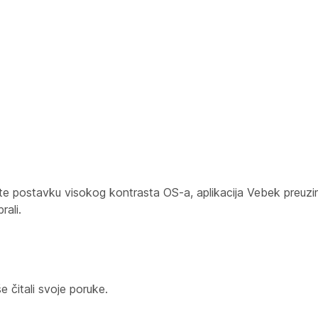
e postavku visokog kontrasta OS-a, aplikacija Vebek preuzi
rali.
e čitali svoje poruke.