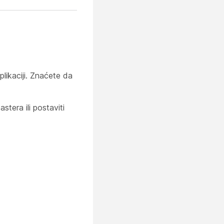
likaciji. Znaćete da
stera ili postaviti