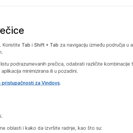
rečice
. Koristite
Tab
i
Shift + Tab
za navigaciju između područja u ap
m.
listu podrazumevanih prečica, odabrati različite kombinacije ta
aplikacija minimizirana ili u pozadini.
e pristupačnosti za Vindovs
.
i.
e oblasti i kako da izvršite radnje, kao što su: