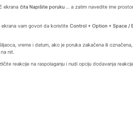
ač ekrana
čita Napišite poruku ...
a zatim navedite ime prosto
č ekrana vam govori da koristite
Control + Option + Space / 
šiljaoca, vreme i datum, ako je poruka zakačena ili označena
na nit.
ličite reakcije na raspolaganju i nudi opciju dodavanja reakcij