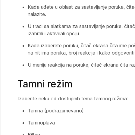
Kada uđete u oblast za sastavljanje poruka, čit
nalazite.
U traci sa alatkama za sastavljanje poruke, čita
izabrali i aktivirali opciju.
Kada izaberete poruku, čitač ekrana čita ime po
na nit ima poruka, broj reakcija i kako odgovoriti 
U meniju reakcija na poruke, čitač ekrana čita raz
Tamni režim
Izaberite neku od dostupnih tema tamnog režima:
Tamna (podrazumevano)
Tamnoplava
Bilten