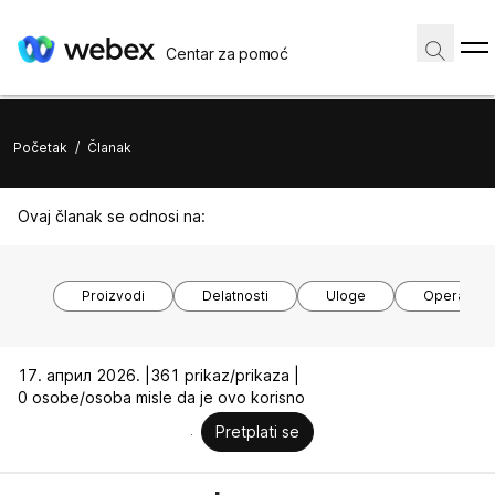
Centar za pomoć
Početak
/
Članak
Ovaj članak se odnosi na:
Proizvodi
Delatnosti
Uloge
Operativni
17. април 2026. |
361 prikaz/prikaza |
0 osobe/osoba misle da je ovo korisno
Pretplati se