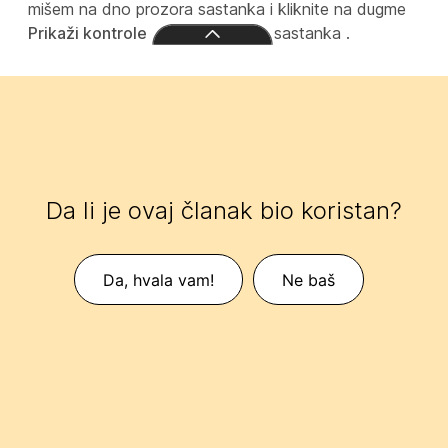
mišem na dno prozora sastanka i kliknite na dugme
Prikaži kontrole
sastanka .
Da li je ovaj članak bio koristan?
Da, hvala vam!
Ne baš