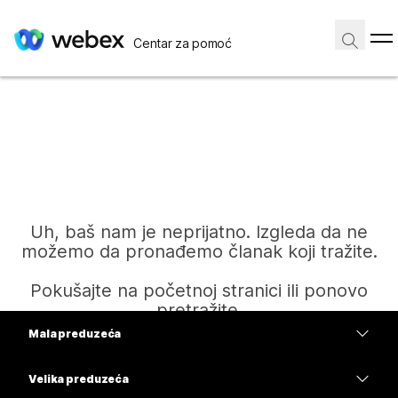
Centar za pomoć
Uh, baš nam je neprijatno. Izgleda da ne
možemo da pronađemo članak koji tražite.
Pokušajte na početnoj stranici ili ponovo
pretražite.
Mala preduzeća
Cene
Velika preduzeća
Početak