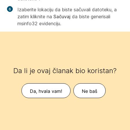
Izaberite lokaciju da biste sačuvali datoteku, a
zatim kliknite na
Sačuvaj
da biste generisali
msinfo32 evidenciju.
Da li je ovaj članak bio koristan?
Da, hvala vam!
Ne baš