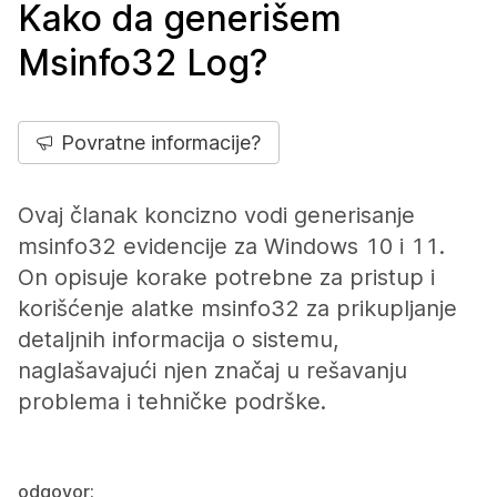
Kako da generišem
Msinfo32 Log?
Povratne informacije?
Ovaj članak koncizno vodi generisanje
msinfo32 evidencije za Windows 10 i 11.
On opisuje korake potrebne za pristup i
korišćenje alatke msinfo32 za prikupljanje
detaljnih informacija o sistemu,
naglašavajući njen značaj u rešavanju
problema i tehničke podrške.
odgovor: