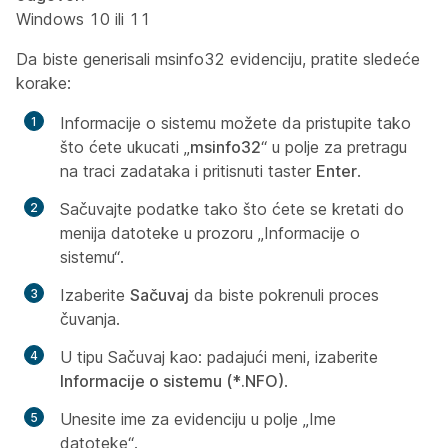
Windows 10 ili 11
Da biste generisali msinfo32 evidenciju, pratite sledeće
korake:
Informacije o sistemu možete da pristupite tako
što ćete ukucati „
msinfo32
“ u polje za pretragu
na traci zadataka i pritisnuti taster
Enter
.
Sačuvajte podatke tako što ćete se kretati do
menija datoteke u prozoru „Informacije o
sistemu“.
Izaberite
Sačuvaj
da biste pokrenuli proces
čuvanja.
U tipu
Sačuvaj kao:
padajući meni, izaberite
Informacije o sistemu (*.NFO)
.
Unesite ime za evidenciju u polje „Ime
datoteke“.