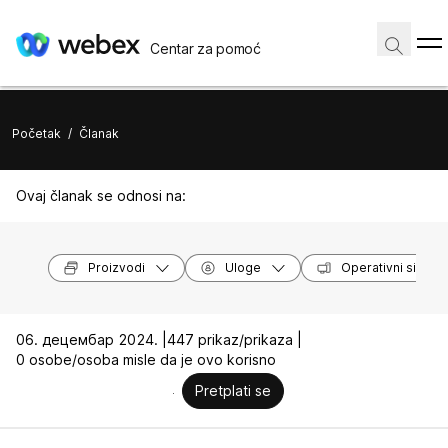
Centar za pomoć
Početak
/
Članak
Ovaj članak se odnosi na:
Proizvodi
Uloge
Operativni sistem
06. децембар 2024. |
447 prikaz/prikaza |
0 osobe/osoba misle da je ovo korisno
Pretplati se