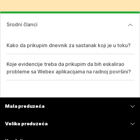
Srodni članci
Kako da prikupim dnevnik za sastanak koji je u toku?
Koje evidencije treba da prikupim da bih eskalirao
probleme sa Webex aplikacijama na radnoj površini?
Mala preduzeća
Cene
Velika preduzeća
Aplikacija Webex
Webex Suite