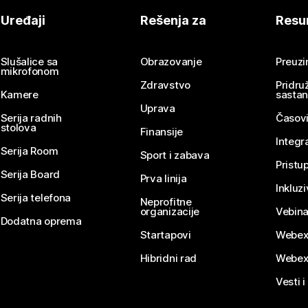
Uređaji
Rešenja za
Resu
Slušalice sa
Obrazovanje
Preuz
mikrofonom
Zdravstvo
Pridru
Kamere
sasta
Uprava
Serija radnih
Časovi
stolova
Finansije
Integr
Serija Room
Sport i zabava
Pristu
Serija Board
Prva linija
Inkluz
Serija telefona
Neprofitne
organizacije
Vebina
Dodatna oprema
Startapovi
Webex
Hibridni rad
Webex
Vesti i