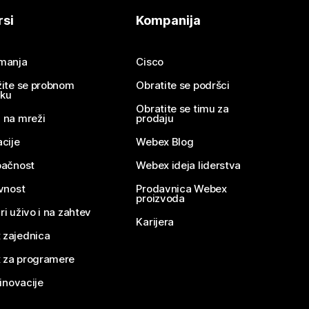
rsi
Kompanija
imanja
Cisco
žite se probnom
Obratite se podršci
nku
Obratite se timu za
 na mreži
prodaju
acije
Webex Blog
pačnost
Webex ideja liderstva
ivnost
Prodavnica Webex
proizvoda
ri uživo i na zahtev
Karijera
 zajednica
 za programere
 inovacije