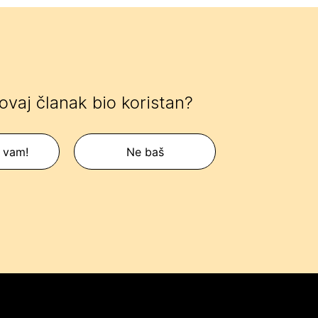
 ovaj članak bio koristan?
 vam!
Ne baš