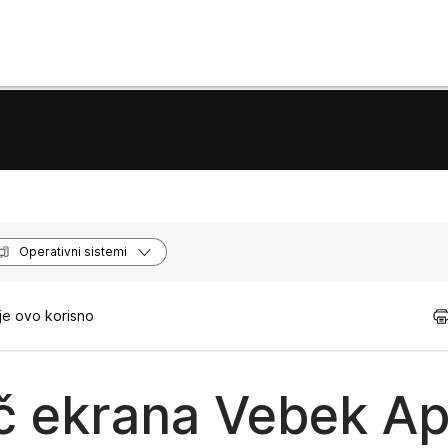
Operativni sistemi
je ovo korisno
č ekrana Vebek Ap