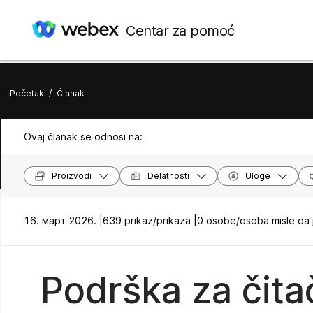
Centar za pomoć
Početak
/
Članak
Ovaj članak se odnosi na:
Proizvodi
Delatnosti
Uloge
16. март 2026. |
639 prikaz/prikaza |
0 osobe/osoba misle da 
Podrška za čita