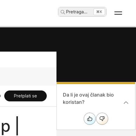
Pretraga
...
⌘K
Da li je ovaj članak bio
Pretplati se
koristan?
p |