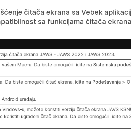
ćenje čitača ekrana sa Vebek aplikacij
atibilnost sa funkcijama čitača ekrana
 verzija čitača ekrana JAWS - JAWS 2022 i JAWS 2023.
a vašem Mac-u. Da biste omogućili, idite na
Sistemska podeš
a. Da biste omogućili čitač ekrana, idite na
Podešavanja
>
O
 Android uređaju.
na Vindovs-u, možete koristiti verziju čitača ekrana JAVS KS
ristiti ugrađeni čitač ekrana. Da biste omogućili, idite na