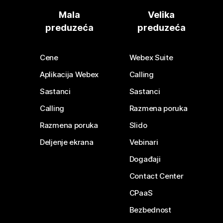
Mala
Velika
preduzeća
preduzeća
Cene
Webex Suite
Aplikacija Webex
Calling
Sastanci
Sastanci
Calling
Razmena poruka
Razmena poruka
Slido
Deljenje ekrana
Vebinari
Događaji
Contact Center
CPaaS
Bezbednost