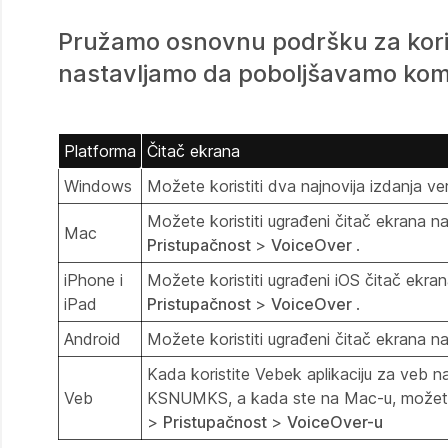
Pružamo osnovnu podršku za koriš
nastavljamo da poboljšavamo komp
Platforma
Čitač ekrana
Windows
Možete koristiti dva najnovija izdanja
Možete koristiti ugrađeni čitač ekrana n
Mac
Pristupačnost
>
VoiceOver
.
iPhone i
Možete koristiti ugrađeni iOS čitač ekran
iPad
Pristupačnost
>
VoiceOver
.
Android
Možete koristiti ugrađeni čitač ekrana na
Kada koristite Vebek aplikaciju za veb 
Veb
KSNUMKS, a kada ste na Mac-u, možete ko
>
Pristupačnost
>
VoiceOver-u