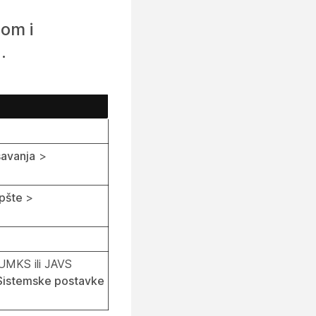
om i
.
avanja
>
pšte
>
NUMKS ili JAVS
Sistemske postavke