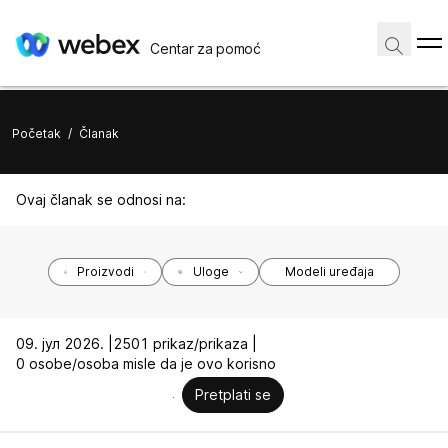
Centar za pomoć
Početak
/
Članak
Ovaj članak se odnosi na:
Proizvodi
Uloge
Modeli uređaja
09. јул 2026. |
2501 prikaz/prikaza |
0 osobe/osoba misle da je ovo korisno
Pretplati se