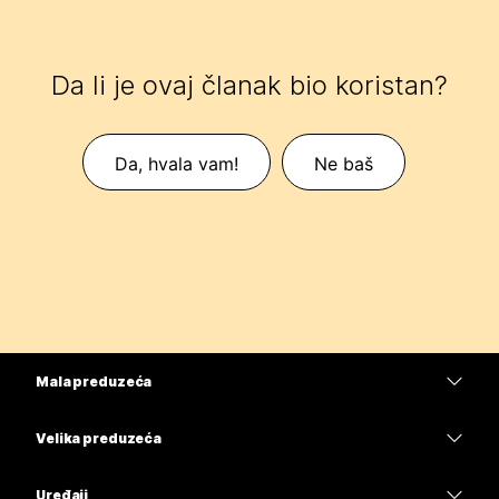
Da li je ovaj članak bio koristan?
Da, hvala vam!
Ne baš
Mala preduzeća
Cene
Velika preduzeća
Aplikacija Webex
Webex Suite
Uređaji